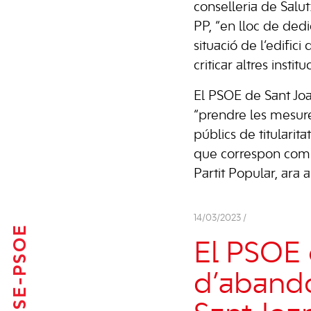
conselleria de Salut
PP, “en lloc de dedi
situació de l’edifici
criticar altres institu
El PSOE de Sant Joa
“prendre les mesur
públics de titularita
que correspon com a
Partit Popular, ara 
14/03/2023 /
FSE-PSOE
El PSOE c
d’abandó