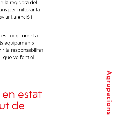
ue la regidora del
ris per millorar la
viar l’atenció i
a, es compromet a
els equipaments
ir la responsabilitat
l que ve fent el
Agrupacions locals
 en estat
ut de