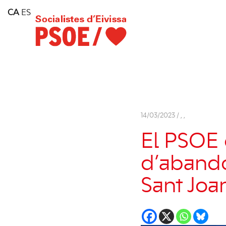
Home
CA
ES
Consell Insular d'Eivissa
Services
Contact
14/03/2023 /
,
,
El PSOE c
d’abandó
Sant Joa