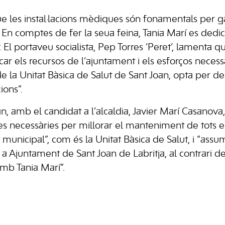
 les instal·lacions mèdiques són fonamentals per ga
En comptes de fer la seua feina, Tania Marí es dedica 
: El portaveu socialista, Pep Torres ‘Peret’, lamenta q
car els recursos de l’ajuntament i els esforços necessa
 de la Unitat Bàsica de Salut de Sant Joan, opta per des
cions”.
n, amb el candidat a l’alcaldia, Javier Marí Casanov
es necessàries per millorar el manteniment de tots 
t municipal”, com és la Unitat Bàsica de Salut, i “assum
 Ajuntament de Sant Joan de Labritja, al contrari de
amb Tania Marí”.