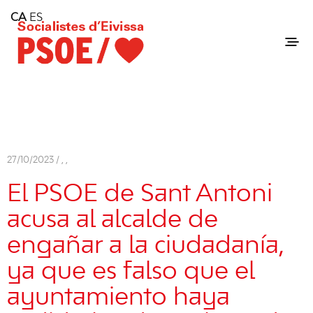
Home
CA
ES
Consell Insular d'Eivissa
Services
Contact
27/10/2023 /
,
,
El PSOE de Sant Antoni
acusa al alcalde de
engañar a la ciudadanía,
ya que es falso que el
ayuntamiento haya