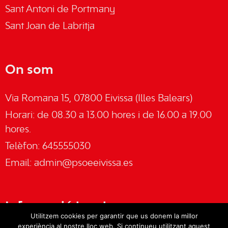
Sant Antoni de Portmany
Sant Joan de Labritja
On som
Via Romana 15, 07800 Eivissa (Illes Balears)
Horari: de 08.30 a 13.00 hores i de 16.00 a 19.00
hores.
Telèfon: 645555030
Email:
admin@psoeeivissa.es
Informació legal
Utilitzem cookies per garantir que us donem la millor
experiència al nostre lloc web. Si continueu utilitzant aquest