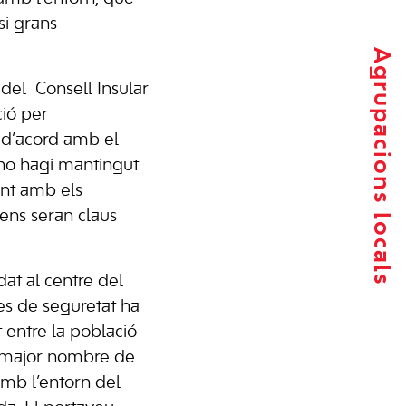
si grans
Agrupacions locals
 del Consell Insular
ció per
a d’acord amb el
l no hagi mantingut
ent amb els
sens seran claus
odat al centre del
mes de seguretat ha
 entre la població
el major nombre de
amb l’entorn del