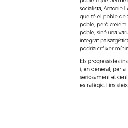
poble i que permeti
socialista, Antonio
que té el poble de S
poble, però creiem 
poble, sinó una var
integrat paisatgíst
podria créixer mín
Els progressistes in
i, en general, per a 
seriosament el cent
estratègic, i insiste