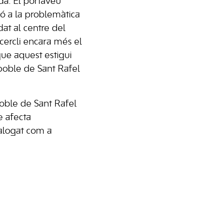
da. El portaveu
ió a la problemàtica
at al centre del
cercli encara més el
que aquest estigui
poble de Sant Rafel
poble de Sant Rafel
ue afecta
talogat com a