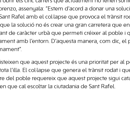
 obrir els cinc carrers que actualment no tenen sorti
 Lorenzo, assenyala: “Estem d’acord a donar una soluc
ant Rafel amb el col·lapse que provoca el trànsit rod
que la solució no és crear una gran carretera que en
iant de caràcter urbà que permeti créixer al poble i 
icament amb l’entorn. D’aquesta manera, com dic, el 
imament”.
sisteixen que aquest projecte és una prioritat per al 
tota l’illa. El col·lapse que genera el trànsit rodat i q
re del poble requereix que aquest projecte sigui ca
ixen que cal escoltar la ciutadania de Sant Rafel.