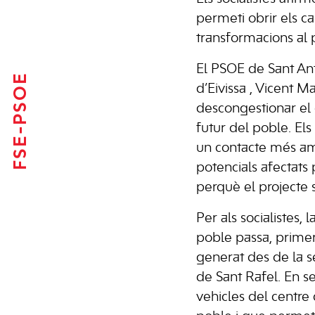
permeti obrir els c
transformacions al 
El PSOE de Sant Anto
FSE-PSOE
d’Eivissa , Vicent M
descongestionar el 
futur del poble. El
un contacte més amp
potencials afectats 
perquè el projecte s
Per als socialistes, 
poble passa, primer
generat des de la s
de Sant Rafel. En s
vehicles del centre