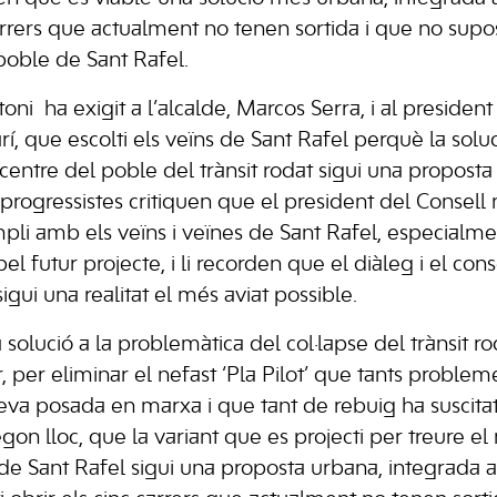
arrers que actualment no tenen sortida i que no supo
poble de Sant Rafel.
ni ha exigit a l’alcalde, Marcos Serra, i al president
arí, que escolti els veïns de Sant Rafel perquè la solu
centre del poble del trànsit rodat sigui una propost
s progressistes critiquen que el president del Consel
li amb els veïns i veïnes de Sant Rafel, especialm
pel futur projecte, i li recorden que el diàleg i el con
igui una realitat el més aviat possible.
la solució a la problemàtica del col·lapse del trànsit r
, per eliminar el nefast ‘Pla Pilot’ que tants proble
eva posada en marxa i que tant de rebuig ha suscitat
egon lloc, que la variant que es projecti per treure 
 de Sant Rafel sigui una proposta urbana, integrada 