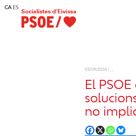
Home
CA
ES
Consell Insular d'Eivissa
Services
Contact
03/09/2024 /
,
,
El PSOE
solucions
no impliq