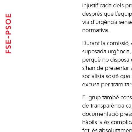
injustificada dels 
després que l’equip
FSE-PSOE
via d’urgència sens
normativa.
Durant la comissió, 
suposada urgència, 
perquè no disposa d
s’han de presentar 
socialista sosté que
excusa per tramitar
El grup també consi
de transparència ca
documentació press
hàbils ja és complic
fet, és absolutame