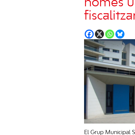
només un
fiscalitza
El Grup Municipal So