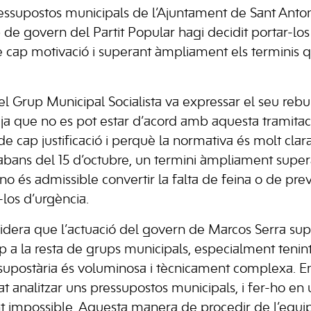
pressupostos municipals de l’Ajuntament de Sant Ant
 de govern del Partit Popular hagi decidit portar-los
e cap motivació i superant àmpliament els terminis 
el Grup Municipal Socialista va expressar el seu rebu
ja que no es pot estar d’acord amb aquesta tramitac
e cap justificació i perquè la normativa és molt clar
abans del 15 d’octubre, un termini àmpliament supera
 no és admissible convertir la falta de feina o de pre
-los d’urgència.
dera que l’actuació del govern de Marcos Serra sup
p a la resta de grups municipals, especialment teni
upostària és voluminosa i tècnicament complexa. E
at analitzar uns pressupostos municipals, i fer-ho en 
nt impossible. Aquesta manera de procedir de l’equi