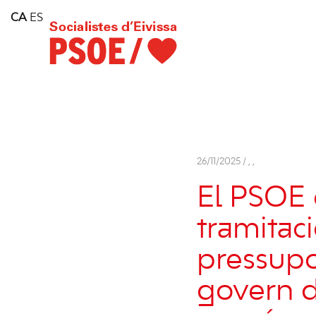
Home
CA
ES
Consell Insular d'Eivissa
Services
Contact
26/11/2025 /
,
,
El PSOE 
tramitaci
pressupo
govern d