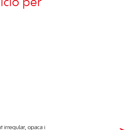
ició per
 irregular, opaca i