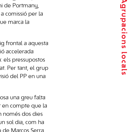
Agrupacions locals
oni de Portmany,
 a comissió per la
que marca la
ig frontal a aquesta
ió accelerada
a: els pressupostos
t. Per tant, el grup
visió del PP en una
osa una greu falta
nt en compte que la
n només dos dies
un sol dia, com ha
p de Marcos Serra