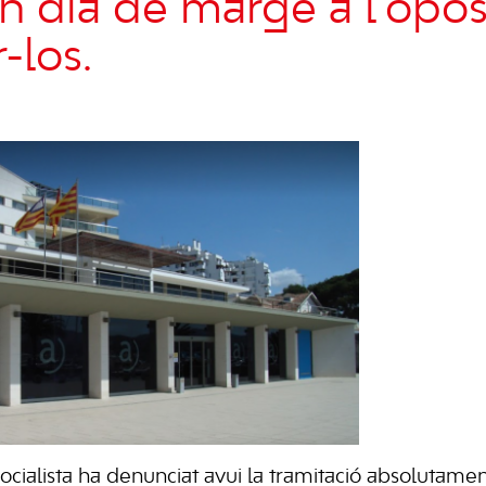
 dia de marge a l’opos
r-los.
cialista ha denunciat avui la tramitació absolutament