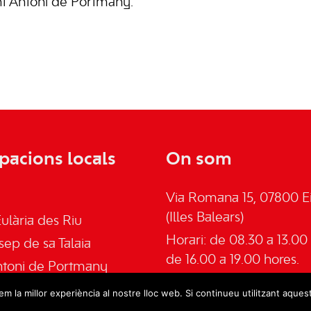
nt Antoni de Portmany.
pacions locals
On som
Via Romana 15, 07800 Ei
(Illes Balears)
ulària des Riu
Horari: de 08.30 a 13.00 
sep de sa Talaia
de 16.00 a 19.00 hores.
ntoni de Portmany
Telèfon: 645555030
an de Labritja
m la millor experiència al nostre lloc web. Si continueu utilitzant aques
Email:
admin@psoeeivis