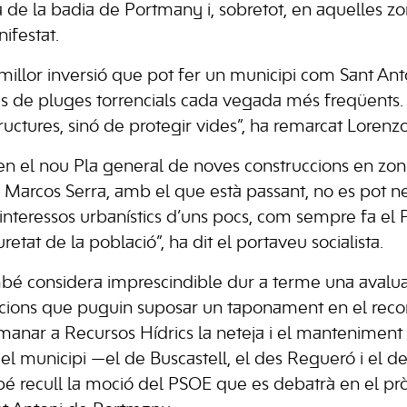
ca de la badia de Portmany i, sobretot, en aquelles z
ifestat.
 millor inversió que pot fer un municipi com Sant Ant
odis de pluges torrencials cada vegada més freqüents
ructures, sinó de protegir vides”, ha remarcat Lorenzo
l en el nou Pla general de noves construccions en zo
Marcos Serra, amb el que està passant, no es pot n
interessos urbanístics d’uns pocs, com sempre fa el
uretat de la població”, ha dit el portaveu socialista.
bé considera imprescindible dur a terme una avaluac
ccions que puguin suposar un taponament en el reco
emanar a Recursos Hídrics la neteja i el manteniment 
del municipi —el de Buscastell, el des Regueró i el d
é recull la moció del PSOE que es debatrà en el pr