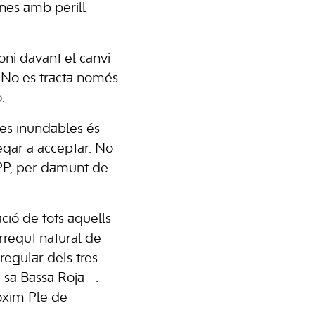
ones amb perill
oni davant el canvi
. No es tracta només
.
nes inundables és
egar a acceptar. No
 PP, per damunt de
ió de tots aquells
rregut natural de
regular dels tres
e sa Bassa Roja—.
òxim Ple de