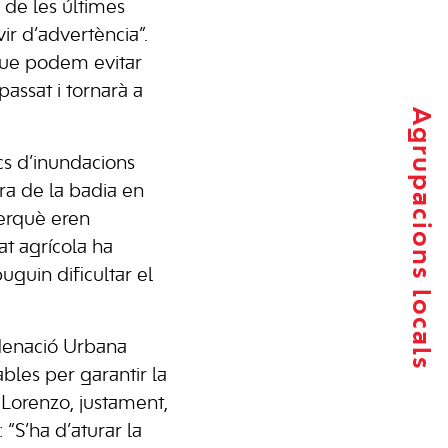
 de les últimes
ir d’advertència”.
 que podem evitar
assat i tornarà a
Agrupacions locals
cs d’inundacions
ra de la badia en
perquè eren
at agrícola ha
uguin dificultar el
rdenació Urbana
bles per garantir la
 Lorenzo, justament,
“S’ha d’aturar la