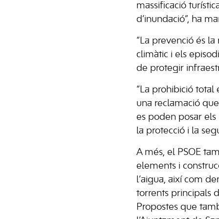
massificació turísti
d’inundació”, ha man
“La prevenció és la
climàtic i els epis
de protegir infraest
“La prohibició tota
una reclamació que 
es poden posar els 
la protecció i la seg
A més, el PSOE tam
elements i constru
l’aigua, així com d
torrents principals 
Propostes que tamb