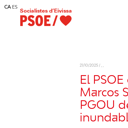
Home
CA
ES
Consell Insular d'Eivissa
Services
Contact
21/10/2025 /
,
,
El PSOE 
Marcos Se
PGOU de
inundab