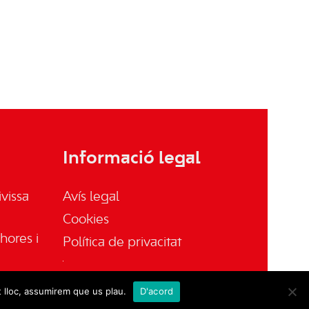
Informació legal
vissa
Avís legal
Cookies
hores i
Política de privacitat
t lloc, assumirem que us plau.
D'acord
sa.es