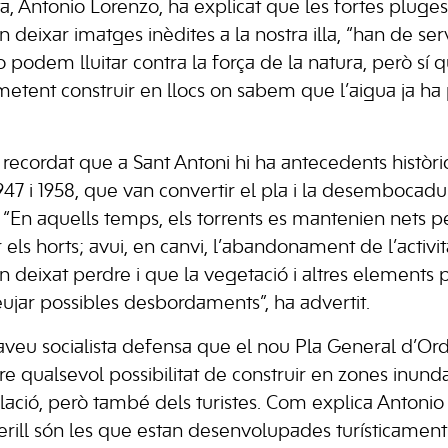
ta, Antonio Lorenzo, ha explicat que les fortes pluges
deixar imatges inèdites a la nostra illa, “han de serv
 podem lluitar contra la força de la natura, però sí
etent construir en llocs on sabem que l’aigua ja ha p
recordat que a Sant Antoni hi ha antecedents històri
947 i 1958, que van convertir el pla i la desembocadu
“En aquells temps, els torrents es mantenien nets 
 els horts; avui, en canvi, l’abandonament de l’activit
 deixat perdre i que la vegetació i altres elements p
eujar possibles desbordaments”, ha advertit.
rtaveu socialista defensa que el nou Pla General d’O
e qualsevol possibilitat de construir en zones inunda
lació, però també dels turistes. Com explica Antonio
rill són les que estan desenvolupades turísticament: 