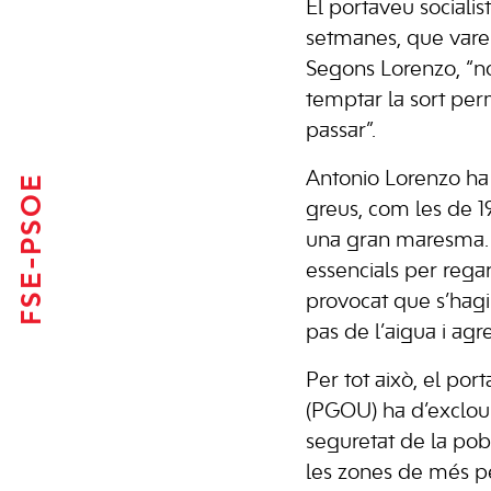
El portaveu socialis
setmanes, que varen 
Segons Lorenzo, “no
temptar la sort perm
passar”.
Antonio Lorenzo ha 
FSE-PSOE
greus, com les de 1
una gran maresma. 
essencials per regar
provocat que s’hagin
pas de l’aigua i agr
Per tot això, el po
(PGOU) ha d’exclour
seguretat de la pob
les zones de més pe