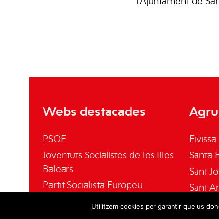
l’Ajuntament de Sa
Webs destacades
Agru
PSOE
Eivissa
Joventuts Socialistes de les Illes
Santa E
Balears
Sant Jo
Partit Socialista Europeu
Sant A
El Socialista
Sant Jo
Utilitzem cookies per garantir que us done
Fundación Pablo Iglesias