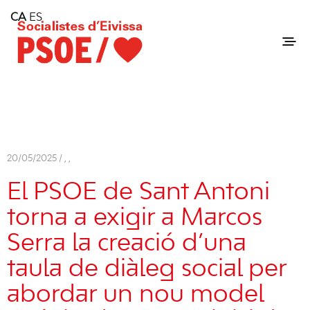
Home
CA
ES
Consell Insular d'Eivissa
Services
Contact
20/05/2025 /
,
,
El PSOE de Sant Antoni
torna a exigir a Marcos
Serra la creació d’una
taula de diàleg social per
abordar un nou model