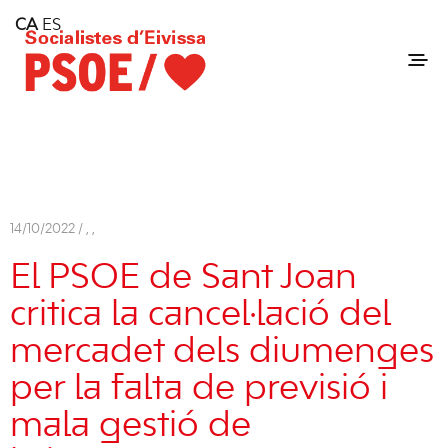
Home
CA
ES
Consell Insular d'Eivissa
Services
Contact
14/10/2022 /
,
,
El PSOE de Sant Joan
critica la cancel·lació del
mercadet dels diumenges
per la falta de previsió i
mala gestió de