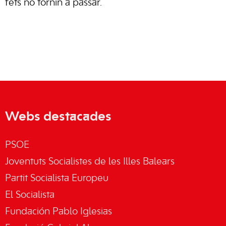
fets no tornin a passar.
Webs destacades
PSOE
Joventuts Socialistes de les Illes Balears
Partit Socialista Europeu
El Socialista
Fundación Pablo Iglesias