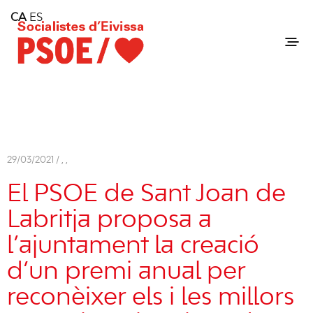
Home
CA
ES
Consell Insular d'Eivissa
Services
Contact
29/03/2021 /
,
,
El PSOE de Sant Joan de
Labritja proposa a
l’ajuntament la creació
d’un premi anual per
reconèixer els i les millors