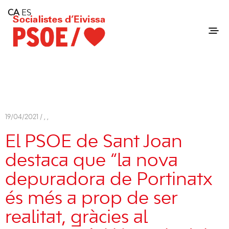
Home
CA
ES
Consell Insular d'Eivissa
Services
Contact
19/04/2021 /
,
,
El PSOE de Sant Joan
destaca que “la nova
depuradora de Portinatx
és més a prop de ser
realitat, gràcies al