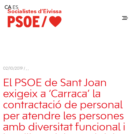
Home
CA
ES
Consell Insular d'Eivissa
Services
Contact
02/10/2019 /
,
,
El PSOE de Sant Joan
exigeix a ‘Carraca’ la
contractació de personal
per atendre les persones
amb diversitat funcional i