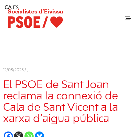
Home
CA
ES
Consell Insular d'Eivissa
Services
Contact
12/03/2025 /
,
,
El PSOE de Sant Joan
reclama la connexió de
Cala de Sant Vicent a la
xarxa d’aigua pública