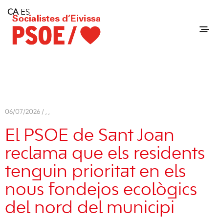
Home
CA
ES
Consell Insular d'Eivissa
Services
Contact
06/07/2026 /
,
,
El PSOE de Sant Joan
reclama que els residents
tenguin prioritat en els
nous fondejos ecològics
del nord del municipi