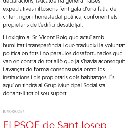
declaracions, l’Alcalde ha generat falses
expectatives i il·lusions fent gala d’una falta de
criteri, rigor i honestedat política, confonent els
propietaris de l’edifici desallotjat.
Li exigim al Sr. Vicent Roig que actuï amb
humilitat i transparència i que tradueixi la voluntat
política en fets i no paraules desafortunades que
van en contra de tot allò que ja s’havia aconseguit
i avançat de forma consensuada entre les
institucions i els propietaris dels habitatges. És
aquí on tindrà al Grup Municipal Socialista
donant-li tot el seu suport.
10/10/2023 /
El PSOE de Sant Josep