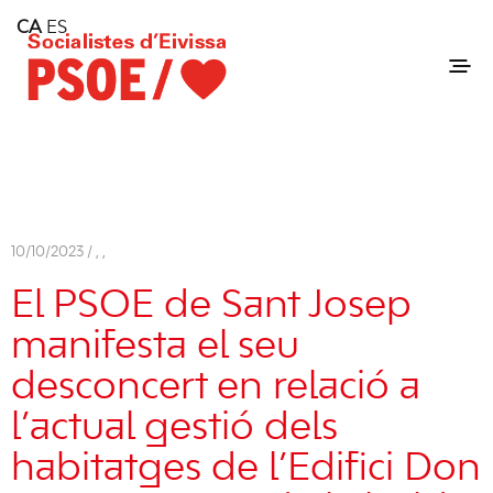
Home
CA
ES
Consell Insular d'Eivissa
Services
Contact
10/10/2023 /
,
,
El PSOE de Sant Josep
manifesta el seu
desconcert en relació a
l’actual gestió dels
habitatges de l’Edifici Don