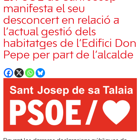
manifesta el seu
desconcert en relació a
l’actual gestió dels
habitatges de l’Edifici Don
Pepe per part de l’alcalde