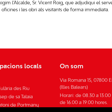
gim l’Alcalde, Sr. Vicent Roig, que adjudiqui el servei
oficines i les obri als visitants de forma immediata.
pacions locals
On som
Via Romana 15, 07800 Ei
(Illes Balears)
ulària des Riu
Horari: de 08.30 a 13.00 
sep de sa Talaia
de 16.00 a 19.00 hores.
ntoni de Portmany
Telèfon: 645555030