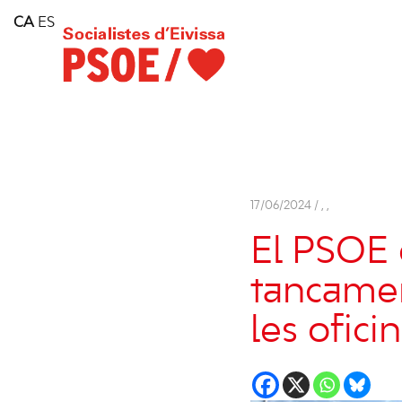
Home
CA
ES
Consell Insular d'Eivissa
Services
Contact
17/06/2024 /
,
,
El PSOE
tancamen
les ofici