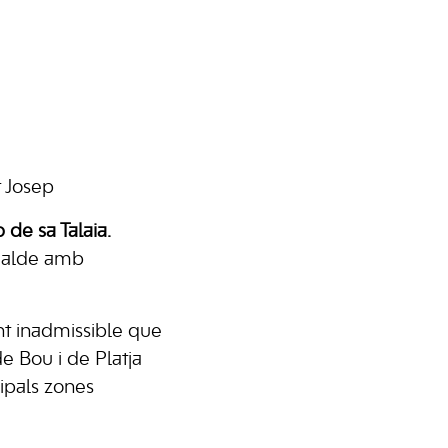
t Josep
 de sa Talaia.
lcalde amb
nt inadmissible que
de Bou i de Platja
ipals zones