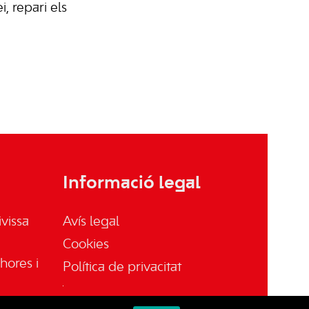
, repari els
Informació legal
vissa
Avís legal
Cookies
hores i
Política de privacitat