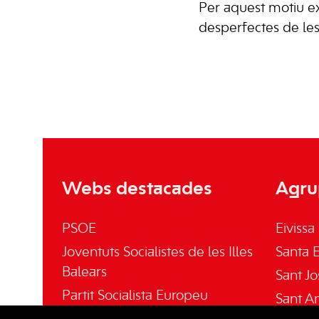
Per aquest motiu exi
desperfectes de les 
Webs destacades
Agru
PSOE
Eivissa
Joventuts Socialistes de les Illes
Santa E
Balears
Sant Jo
Partit Socialista Europeu
Sant A