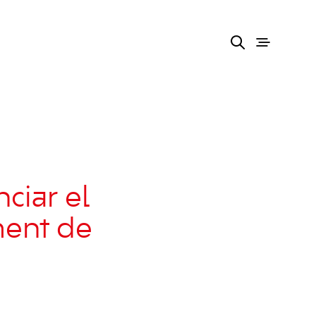
ciar el
ment de
a