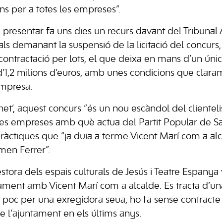
ns per a totes les empreses”.
a presentar fa uns dies un recurs davant del Tribunal
ls demanant la suspensió de la licitació del concurs
o contractació per lots, el que deixa en mans d’un únic
d’1,2 milions d’euros, amb unes condicions que clara
mpresa.
et’, aquest concurs “és un nou escàndol del clienteli
es empreses amb què actua del Partit Popular de Sa
ràctiques que “ja duia a terme Vicent Marí com a alc
en Ferrer”.
stora dels espais culturals de Jesús i Teatre Espany
ntament amb Vicent Marí com a alcalde. Es tracta d’
a poc per una exregidora seua, ho fa sense contracte 
e l’ajuntament en els últims anys.