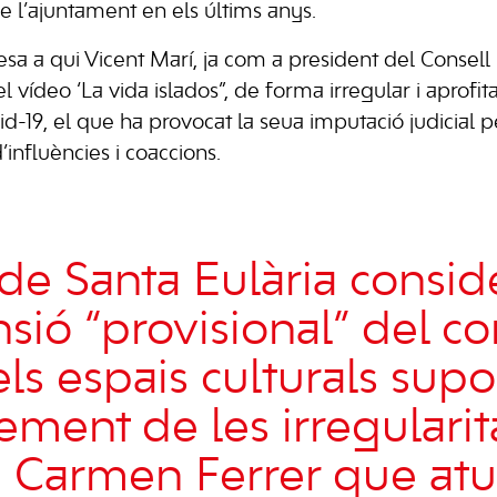
e l’ajuntament en els últims anys.
a a qui Vicent Marí, ja com a president del Consell I
 vídeo ‘La vida islados”, de forma irregular i aprofita
d-19, el que ha provocat la seua imputació judicial p
d’influències i coaccions.
de Santa Eulària consid
nsió “provisional” del c
ls espais culturals supo
ment de les irregularita
a Carmen Ferrer que atu