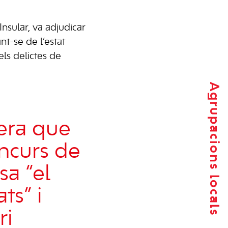
nsular, va adjudicar
nt-se de l’estat
els delictes de
Agrupacions locals
era que
oncurs de
sa “el
ts” i
ri