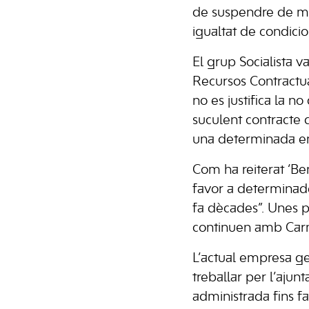
de suspendre de man
igualtat de condicio
El grup Socialista v
Recursos Contractua
no es justifica la n
suculent contracte 
una determinada e
Com ha reiterat ‘Ben
favor a determinad
fa dècades”. Unes p
continuen amb Carm
L’actual empresa ge
treballar per l’aju
administrada fins f