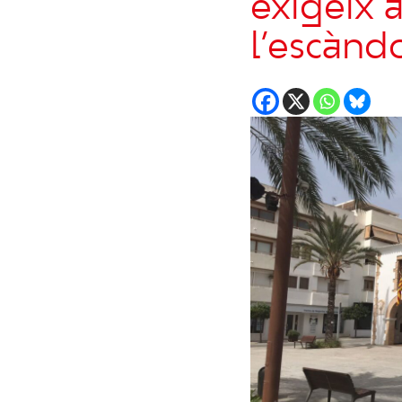
exigeix 
l’escànd