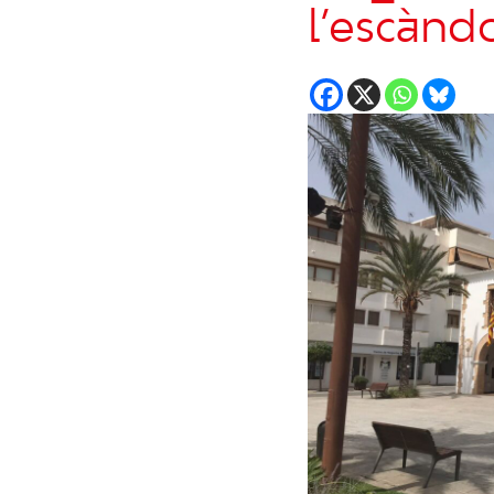
l’escànd