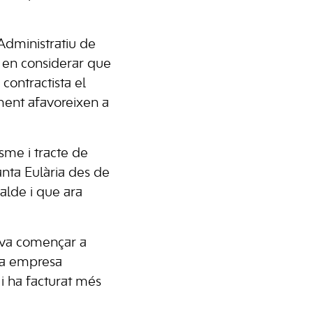
 Administratiu de
, en considerar que
 contractista el
ment afavoreixen a
sme i tracte de
nta Eulària des de
alde i que ara
a va començar a
una empresa
i ha facturat més