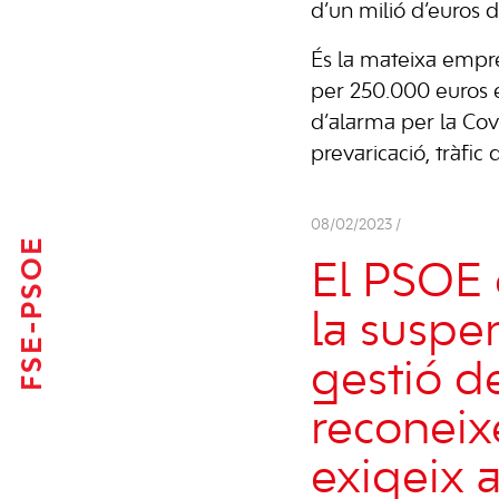
d’un milió d’euros d
És la mateixa empres
per 250.000 euros el
d’alarma per la Covi
prevaricació, tràfic 
08/02/2023 /
FSE-PSOE
El PSOE 
la suspe
gestió de
reconeixe
exigeix 