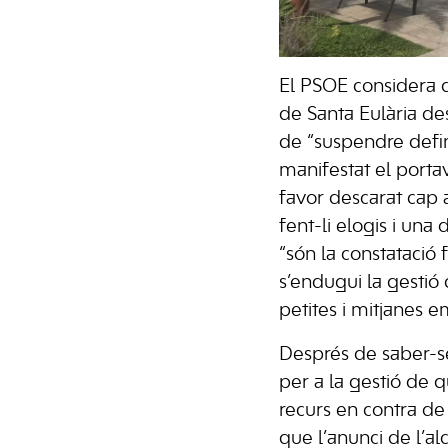
El PSOE considera q
de Santa Eulària des
de “suspendre defini
manifestat el porta
favor descarat cap a
fent-li elogis i un
“són la constatació
s’endugui la gestió 
petites i mitjanes e
Després de saber-se
per a la gestió de q
recurs en contra de 
que l’anunci de l’al