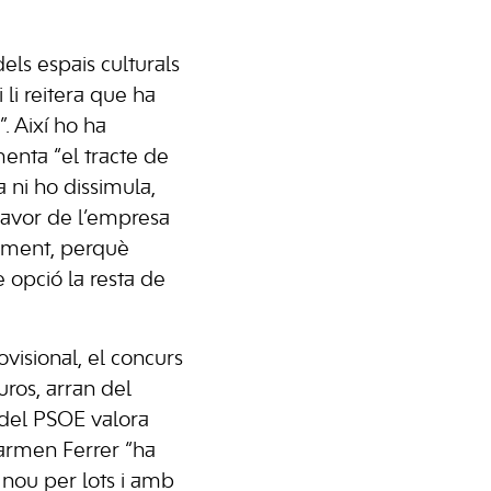
els espais culturals
 li reitera que ha
. Així ho ha
menta “el tracte de
 ni ho dissimula,
 favor de l’empresa
tament, perquè
e opció la resta de
visional, el concurs
uros, arran del
u del PSOE valora
Carmen Ferrer “ha
 nou per lots i amb