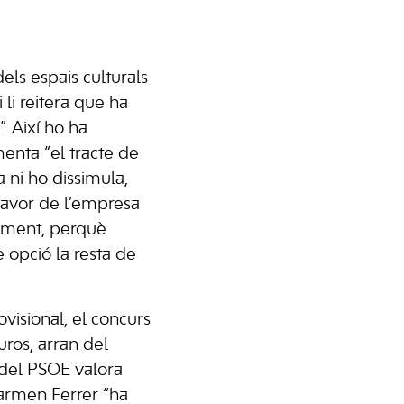
els espais culturals
 li reitera que ha
. Així ho ha
menta “el tracte de
 ni ho dissimula,
 favor de l’empresa
tament, perquè
e opció la resta de
visional, el concurs
uros, arran del
u del PSOE valora
Carmen Ferrer “ha