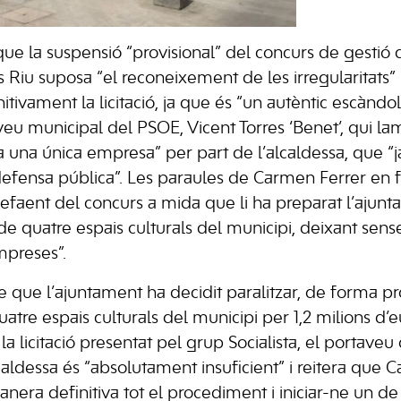
ue la suspensió “provisional” del concurs de gestió d
 Riu suposa “el reconeixement de les irregularitats” i
tivament la licitació, ja que és “un autèntic escàndol”
veu municipal del PSOE, Vicent Torres ‘Benet’, qui la
 una única empresa” per part de l’alcaldessa, que “ja
a defensa pública”. Les paraules de Carmen Ferrer en
 fefaent del concurs a mida que li ha preparat l’ajun
de quatre espais culturals del municipi, deixant sens
mpreses”.
 que l’ajuntament ha decidit paralitzar, de forma pro
uatre espais culturals del municipi per 1,2 milions d’e
la licitació presentat pel grup Socialista, el portave
caldessa és “absolutament insuficient” i reitera que 
era definitiva tot el procediment i iniciar-ne un de