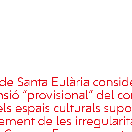
de Santa Eulària consid
nsió “provisional” del c
ls espais culturals supo
ment de les irregularita