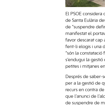
El PSOE considera q
de Santa Eulària des
de “suspendre defini
manifestat el porta
favor descarat cap a
fent-li elogis i un
“són la constatació
s’endugui la gestió 
petites i mitjanes e
Després de saber-se
per a la gestió de q
recurs en contra de 
que l’anunci de l’al
de suspendre de man