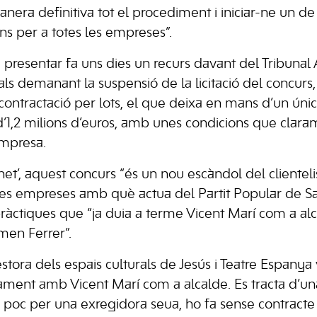
era definitiva tot el procediment i iniciar-ne un de
ns per a totes les empreses”.
a presentar fa uns dies un recurs davant del Tribunal
ls demanant la suspensió de la licitació del concurs
o contractació per lots, el que deixa en mans d’un únic
d’1,2 milions d’euros, amb unes condicions que clara
mpresa.
et’, aquest concurs “és un nou escàndol del clienteli
es empreses amb què actua del Partit Popular de Sa
ràctiques que “ja duia a terme Vicent Marí com a alc
en Ferrer”.
stora dels espais culturals de Jesús i Teatre Espany
ntament amb Vicent Marí com a alcalde. Es tracta d’
a poc per una exregidora seua, ho fa sense contracte 