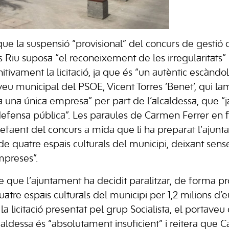
ue la suspensió “provisional” del concurs de gestió d
 Riu suposa “el reconeixement de les irregularitats” i
tivament la licitació, ja que és “un autèntic escàndol”
veu municipal del PSOE, Vicent Torres ‘Benet’, qui la
 una única empresa” per part de l’alcaldessa, que “ja
a defensa pública”. Les paraules de Carmen Ferrer en
 fefaent del concurs a mida que li ha preparat l’ajun
de quatre espais culturals del municipi, deixant sens
mpreses”.
 que l’ajuntament ha decidit paralitzar, de forma pro
uatre espais culturals del municipi per 1,2 milions d’e
la licitació presentat pel grup Socialista, el portave
caldessa és “absolutament insuficient” i reitera que 