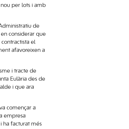
 nou per lots i amb
 Administratiu de
, en considerar que
 contractista el
ment afavoreixen a
sme i tracte de
nta Eulària des de
alde i que ara
a va començar a
una empresa
i ha facturat més