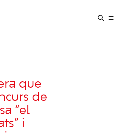
era que
oncurs de
sa “el
ts” i