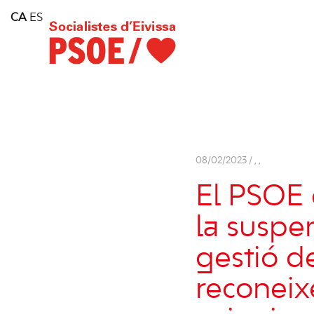
Home
CA
ES
Consell Insular d'Eivissa
Services
Contact
08/02/2023 /
,
,
El PSOE 
la suspe
gestió de
reconeixe