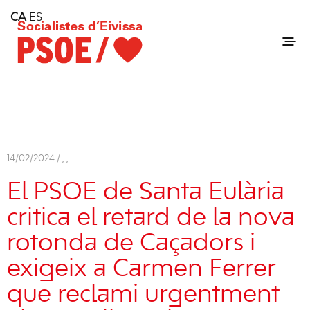
Home
CA
ES
Consell Insular d'Eivissa
Services
Contact
14/02/2024 /
,
,
El PSOE de Santa Eulària
critica el retard de la nova
rotonda de Caçadors i
exigeix a Carmen Ferrer
que reclami urgentment