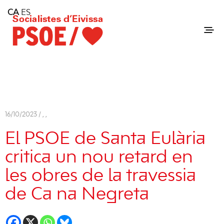
Home
CA
ES
Consell Insular d'Eivissa
Services
Contact
16/10/2023 /
,
,
El PSOE de Santa Eulària
critica un nou retard en
les obres de la travessia
de Ca na Negreta