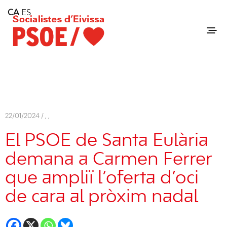
Home
CA
ES
Consell Insular d'Eivissa
Services
Contact
22/01/2024 /
,
,
El PSOE de Santa Eulària
demana a Carmen Ferrer
que ampliï l’oferta d’oci
de cara al pròxim nadal