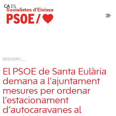
Home
CA
ES
Consell Insular d'Eivissa
Services
Contact
29/10/2019 /
,
,
,
El PSOE de Santa Eulària
demana a l’ajuntament
mesures per ordenar
l’estacionament
d’autocaravanes al