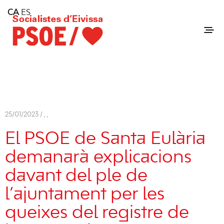
Home
CA
ES
Consell Insular d'Eivissa
Services
Contact
25/01/2023 /
,
,
El PSOE de Santa Eulària
demanarà explicacions
davant del ple de
l’ajuntament per les
queixes del registre de