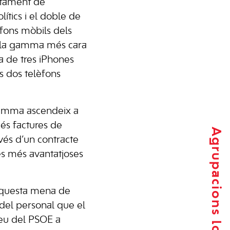
atament de
ítics i el doble de
èfons mòbils dels
de la gamma més cara
a de tres iPhones
es dos telèfons
 gamma ascendeix a
és factures de
Agrupacions locals
avés d’un contracte
es més avantatjoses
’aquesta mena de
 del personal que el
aveu del PSOE a