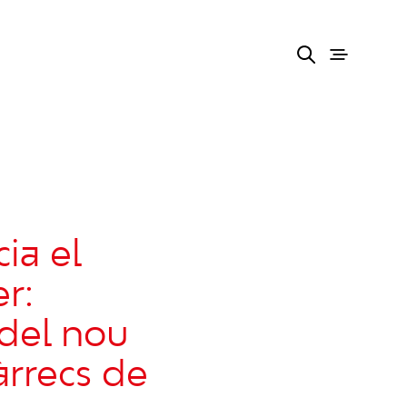
ia el
r:
 del nou
àrrecs de