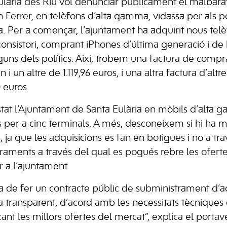
ulària des Riu vol denunciar públicament el malbar
 Ferrer, en telèfons d’alta gamma, vidassa per als pol
a. Per a començar, l’ajuntament ha adquirit nous tel
l consistori, comprant iPhones d’última generació i 
guns dels polítics. Així, trobem una factura de compr
i un altre de 1.119,96 euros, i una altra factura d’altr
 euros.
astat l’Ajuntament de Santa Eulària en mòbils d’alta
per a cinc terminals. A més, desconeixem si hi ha m
 ja que les adquisicions es fan en botigues i no a tr
raments a través del qual es pogués rebre les ofert
a l’ajuntament.
ia de fer un contracte públic de subministrament d
 transparent, d’acord amb les necessitats tècniques
uscant les millors ofertes del mercat”, explica el port