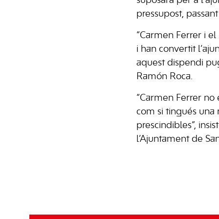
suposarà per a l’aj
pressupost, passant
“Carmen Ferrer i el
i han convertit l’aj
aquest dispendi puge
Ramón Roca.
“Carmen Ferrer no e
com si tingués una 
prescindibles”, insi
l’Ajuntament de San