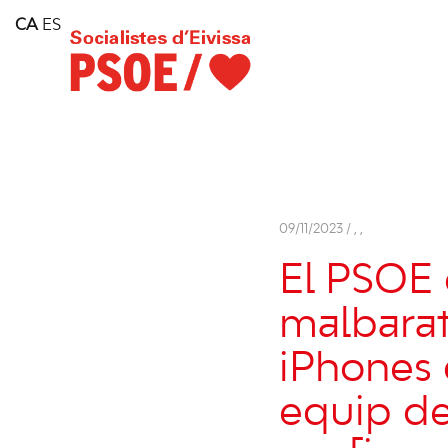
Home
CA
ES
Consell Insular d'Eivissa
Services
Contact
09/11/2023 /
,
,
El PSOE 
malbarat
iPhones 
equip de