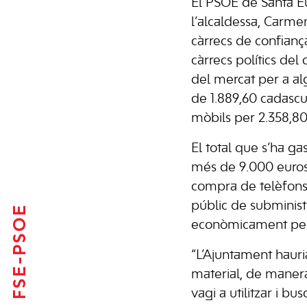
El PSOE de Santa E
l’alcaldessa, Carmen
càrrecs de confianç
càrrecs polítics de
del mercat per a al
de 1.889,60 cadascun 
mòbils per 2.358,80
El total que s’ha g
més de 9.000 euros 
compra de telèfons,
públic de subminist
FSE-PSOE
econòmicament per 
“L’Ajuntament haur
material, de manera
vagi a utilitzar i b