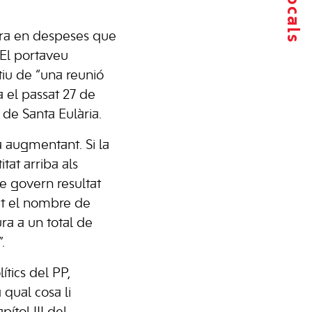
estra en despeses que
 El portaveu
iu de “una reunió
 el passat 27 de
 de Santa Eulària.
a augmentant. Si la
tat arriba als
e govern resultat
at el nombre de
ura a un total de
.
tics del PP,
qual cosa li