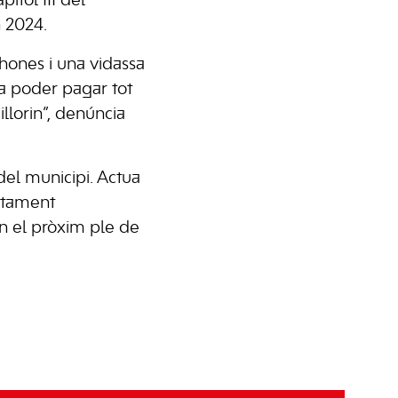
ítol III del
n 2024.
hones i una vidassa
 a poder pagar tot
llorin”, denúncia
del municipi. Actua
ectament
 en el pròxim ple de