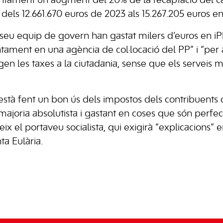
untament un augment del 20% de la recaptació del cap
 dels 12.661.670 euros de 2023 als 15.267.205 euros e
 seu equip de govern han gastat milers d’euros en iP
untament en una agència de col·locació del PP” i “per
n les taxes a la ciutadania, sense que els serveis mi
stà fent un bon ús dels impostos dels contribuents 
majoria absolutista i gastant en coses que són perf
steix el portaveu socialista, qui exigirà “explicacions”
ta Eulària.