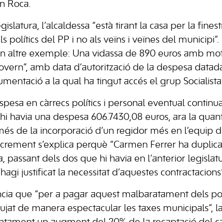
n Roca.
egislatura, l’alcaldessa “està tirant la casa per la fin
 polítics del PP i no als veïns i veïnes del municipi”.
 un altre exemple: Una vidassa de 890 euros amb mot
vern”, amb data d’autorització de la despesa datada
mentació a la qual ha tingut accés el grup Socialista
spesa en càrrecs polítics i personal eventual continu
hi havia una despesa 606.7430,08 euros, ara la quanti
 més de la incorporació d’un regidor més en l’equip d
’increment s’explica perquè “Carmen Ferrer ha duplic
, passant dels dos que hi havia en l’anterior legislat
hagi justificat la necessitat d’aquestes contractacions”
a que “per a pagar aquest malbaratament dels polí
jat de manera espectacular les taxes municipals”, la 