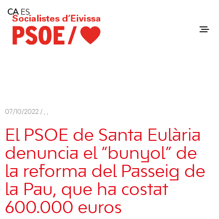
Home
CA
ES
Consell Insular d'Eivissa
Services
Contact
07/10/2022 /
,
,
El PSOE de Santa Eulària
denuncia el “bunyol” de
la reforma del Passeig de
la Pau, que ha costat
600.000 euros