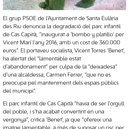
El grup PSOE de l’Ajuntament de Santa Eulària
des Riu denuncia la degradació del parc infantil
de Cas Capità, “inaugurat a ‘bombo y platillo’ per
Vicent Marí l’any 2016, amb un cost de 360.000
euros”. El portaveu socialista, Vicent Torres ‘Benet’,
ha alertat del “lamentable estat
d’abandonament” per culpa de la “deixadesa”
d’una alcaldessa, Carmen Ferrer, “que no es
preocupa pel manteniment dels espais públics
del municipi”.
El parc infantil de Cas Capità “havia de ser l’orgull
del poble, i s’ha acabat convertint en una
vergonya”, critica ‘Benet’, ja que “ofereix una
imatge lamentable, a més de suposar un risc per