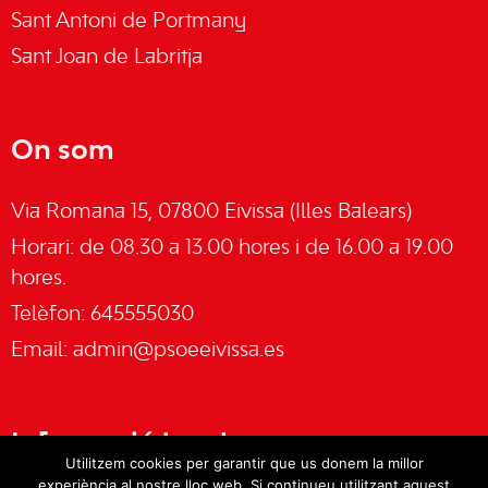
Sant Antoni de Portmany
Sant Joan de Labritja
On som
Via Romana 15, 07800 Eivissa (Illes Balears)
Horari: de 08.30 a 13.00 hores i de 16.00 a 19.00
hores.
Telèfon: 645555030
Email:
admin@psoeeivissa.es
Informació legal
Utilitzem cookies per garantir que us donem la millor
experiència al nostre lloc web. Si continueu utilitzant aquest