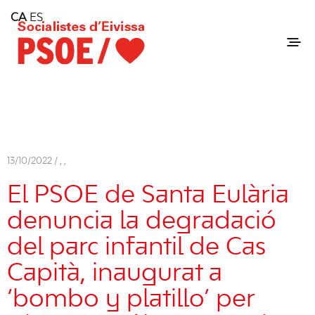
Home
CA
ES
Consell Insular d'Eivissa
Services
Contact
13/10/2022 /
,
,
El PSOE de Santa Eulària
denuncia la degradació
del parc infantil de Cas
Capità, inaugurat a
‘bombo y platillo’ per