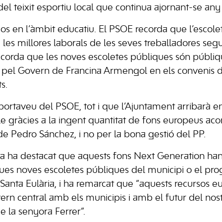
el teixit esportiu local que continua ajornant-se any
s en l’àmbit educatiu. El PSOE recorda que l’escol
e les millores laborals de les seves treballadores se
recorda que les noves escoletes públiques són públiqu
s pel Govern de Francina Armengol en els convenis 
s.
portaveu del PSOE, tot i que l’Ajuntament arribarà 
le gràcies a la ingent quantitat de fons europeus aco
 Pedro Sánchez, i no per la bona gestió del PP.
sta ha destacat que aquests fons Next Generation ha
dues noves escoletes públiques del municipi o el pr
Santa Eulària, i ha remarcat que “aquests recursos eu
n central amb els municipis i amb el futur del nost
e la senyora Ferrer”.