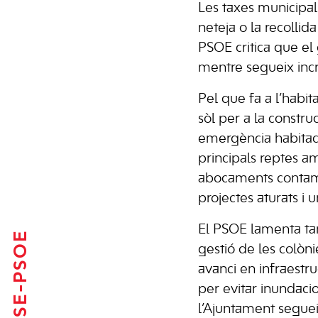
Les taxes municipa
neteja o la recollid
PSOE critica que el
mentre segueix incre
Pel que fa a l’habi
sòl per a la constru
emergència habitaci
principals reptes a
abocaments contamin
projectes aturats i 
El PSOE lamenta ta
FSE-PSOE
gestió de les colòni
avanci en infraestr
per evitar inundacio
l’Ajuntament segueix