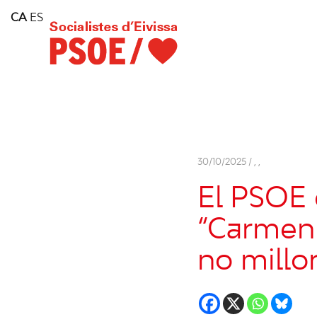
Home
CA
ES
Consell Insular d'Eivissa
Services
Contact
30/10/2025 /
,
,
El PSOE 
“Carmen 
no millor