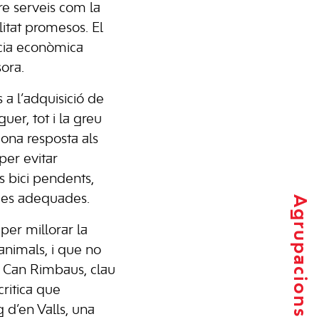
e serveis com la
litat promesos. El
ncia econòmica
sora.
 a l’adquisició de
uer, tot i la greu
ona resposta als
per evitar
s bici pendents,
ades adequades.
Agrupacions locals
er millorar la
’animals, i que no
e Can Rimbaus, clau
critica que
 d’en Valls, una