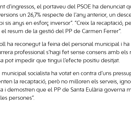
t d’ingressos, el portaveu del PSOE ha denunciat q
versions un 26,7% respecte de l’any anterior, un desc
i sis anys en esforç inversor”. “Creix la recaptació, p
el resum de la gestió del PP de Carmen Ferrer”.
ll ha reconegut la feina del personal municipal i ha c
arrera professional s’hagi fet sense consens amb els
sa pot impedir que tingui l’efecte positiu desitjat.
p municipal socialista ha votat en contra d’uns press
nten la recaptació, però no milloren els serveis, ig
nia i demostren que el PP de Santa Eulària governa 
les persones”.