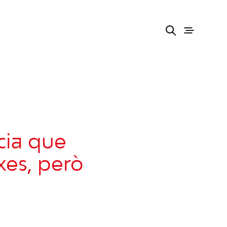
cia que
xes, però