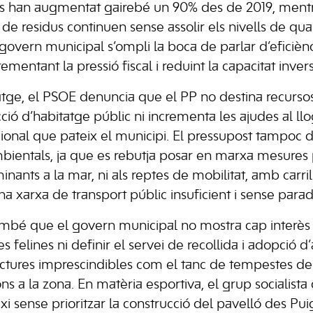
ls han augmentat gairebé un 90% des de 2019, mentr
a de residus continuen sense assolir els nivells de qua
 govern municipal s’ompli la boca de parlar d’eficiè
mentant la pressió fiscal i reduint la capacitat inver
tatge, el PSOE denuncia que el PP no destina recursos
cció d’habitatge públic ni incrementa les ajudes al llog
onal que pateix el municipi. El pressupost tampoc d
mbientals, ja que es rebutja posar en marxa mesures 
ants a la mar, ni als reptes de mobilitat, amb carril
una xarxa de transport públic insuficient i sense par
mbé que el govern municipal no mostra cap interès p
es felines ni definir el servei de recollida i adopció d
uctures imprescindibles com el tanc de tempestes d
ns a la zona. En matèria esportiva, el grup socialista 
i sense prioritzar la construcció del pavelló des Puig