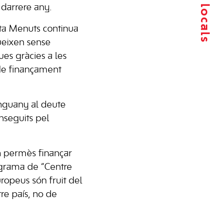
 darrere any.
eta Menuts continua
gueixen sense
es gràcies a les
de finançament
enguany al deute
nseguits pel
n permès finançar
ograma de “Centre
ropeus són fruit del
re país, no de