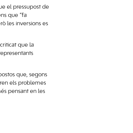
ue el pressupost de
ens que “fa
erò les inversions es
riticat que la
 representants
upostos que, segons
noren els problemes
més pensant en les