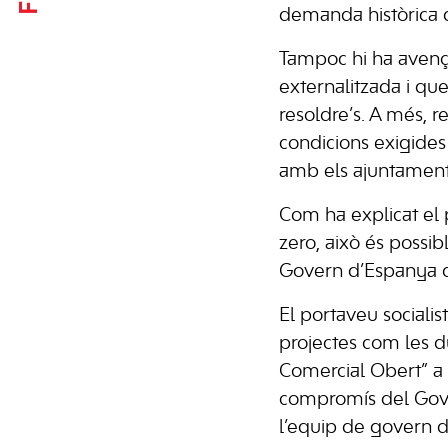
demanda històrica d
Tampoc hi ha avenço
externalitzada i qu
resoldre’s. A més, 
condicions exigide
amb els ajuntament
Com ha explicat el 
zero, això és possib
Govern d’Espanya de
El portaveu sociali
projectes com les 
Comercial Obert” a 
compromís del Gover
l’equip de govern d