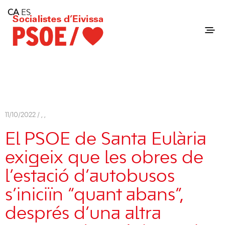
Home
CA
ES
Consell Insular d'Eivissa
Services
Contact
11/10/2022 /
,
,
El PSOE de Santa Eulària
exigeix ​​que les obres de
l’estació d’autobusos
s’iniciïn “quant abans”,
després d’una altra