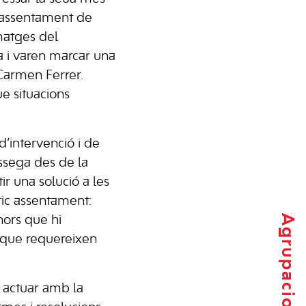
l’assentament de
matges del
a i varen marcar una
 Carmen Ferrer.
e situacions
d’intervenció i de
ossega des de la
ir una solució a les
tic assentament:
Agrupacions locals
nors que hi
ia que requereixen
i actuar amb la