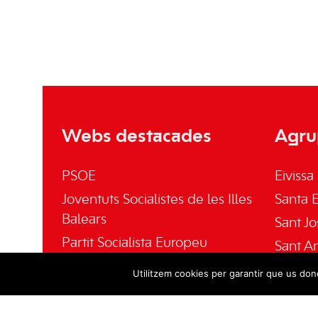
Webs destacades
Agru
PSOE
Eivissa
Joventuts Socialistes de les Illes
Santa E
Balears
Sant Jo
Partit Socialista Europeu
Sant A
El Socialista
Sant Jo
Utilitzem cookies per garantir que us done
Fundación Pablo Iglesias
Fundació Gabriel Alomar