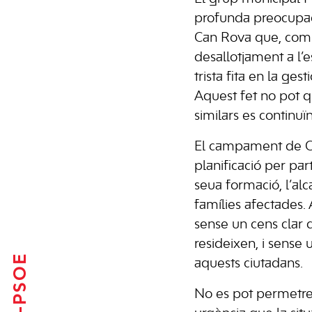
profunda preocupaci
Can Rova que, com 
desallotjament a l’
trista fita en la ge
Aquest fet no pot q
similars es continuï
El campament de Can
planificació per pa
seua formació, l’alc
famílies afectades. 
sense un cens clar 
resideixen, i sense 
FSE-PSOE
aquests ciutadans.
No es pot permetre 