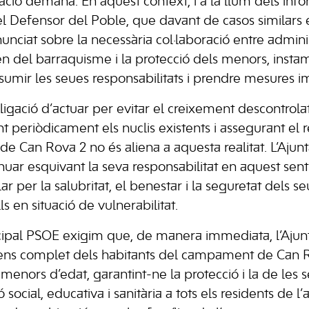
ació demana. En aquest context, i a la llum dels info
 Defensor del Poble, que davant de casos similars en
unciat sobre la necessària col·laboració entre admini
n del barraquisme i la protecció dels menors, instam 
sumir les seues responsabilitats i prendre mesures 
bligació d’actuar per evitar el creixement descontrol
nt periòdicament els nuclis existents i assegurant el 
ó de Can Rova 2 no és aliena a aquesta realitat. L’Aj
nuar esquivant la seva responsabilitat en aquest senti
ar per la salubritat, el benestar i la seguretat dels s
 en situació de vulnerabilitat.
ipal PSOE exigim que, de manera immediata, l’Aju
n cens complet dels habitants del campament de Can
 menors d’edat, garantint-ne la protecció i la de les 
 social, educativa i sanitària a tots els residents de l