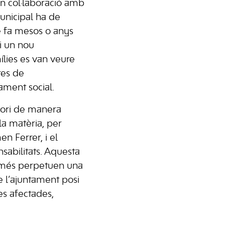
en col·laboració amb
municipal ha de
e fa mesos o anys
i un nou
ílies es van veure
res de
ament social.
abori de manera
la matèria, per
n Ferrer, i el
sabilitats. Aquesta
 només perpetuen una
de l’ajuntament posi
ies afectades,