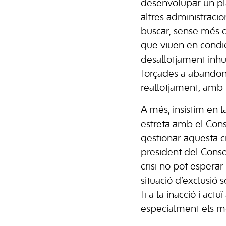
desenvolupar un pla
altres administracio
buscar, sense més d
que viuen en condi
desallotjament inhu
forçades a abandona
reallotjament, amb 
A més, insistim en 
estreta amb el Cons
gestionar aquesta cr
president del Consel
crisi no pot esperar
situació d’exclusió 
fi a la inacció i ac
especialment els m