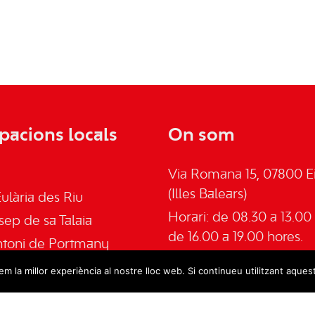
pacions locals
On som
Via Romana 15, 07800 Ei
(Illes Balears)
ulària des Riu
Horari: de 08.30 a 13.00 
sep de sa Talaia
de 16.00 a 19.00 hores.
ntoni de Portmany
Telèfon: 645555030
an de Labritja
m la millor experiència al nostre lloc web. Si continueu utilitzant aques
Email:
admin@psoeeivis