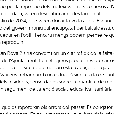
ó per la repetició dels mateixos errors comesos a 
recordam, varen desembocar en les lamentables i
estiu de 2024, que varen donar la volta a tota Espany
stió del govern municipal encapçalat per l’alcaldessa,
uedar en l’oblit, i encara menys podem permetre qu
n reproduint.
 Rova 2 s’ha convertit en un clar reflex de la falta 
rt de l’Ajuntament. Tot i els greus problemes que arr
aldessa i el seu equip no han estat capaços de garant
Avui ens trobam amb una situació similar a la de l’an
dels residents, sense dades sobre la quantitat de me
un seguiment de l’atenció social, educativa i sanitàr
que es repeteixin els errors del passat. És obligator