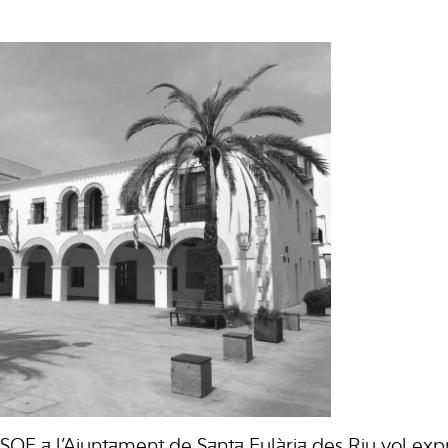
SOE a l’Ajuntament de Santa Eulària des Riu vol exp