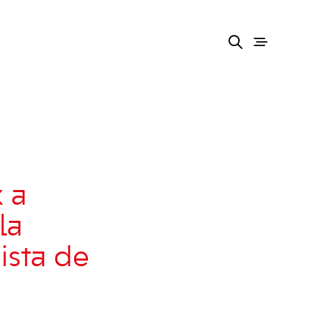
 a
la
ista de