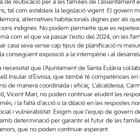
 de reubicació per a les famílies de l’assentament 
ns, tal com estableix la legislació vigent. El govern 
emora, alternatives habitacionals dignes per als qu
cions indignes. No podem permetre que es repeteix
mà com el que va passar l’estiu del 2024, on les fam
r casa seva sense cap tipus de planificació ni mesu
la consegüent exposició a la intempèrie i al desarrel
la necessitat que l’Ajuntament de Santa Eulària col·l
ell Insular d’Eivissa, que també té competències en 
isi de manera coordinada i eficaç. L’alcaldessa, Carme
l, Vicent Marí, no poden continuar eludint les respon
 més, i la falta d’acció o la dilació en les respostes
social i vulnerabilitat. Exigim que l’equip de govern 
tuï amb determinació per garantir el futur de les famíl
enors, que no poden continuar esperant.