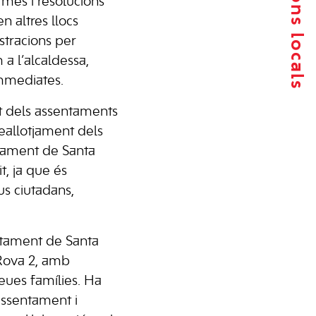
rmes i resolucions
 altres llocs
stracions per
a l’alcaldessa,
immediates.
at dels assentaments
reallotjament dels
untament de Santa
t, ja que és
eus ciutadans,
ntament de Santa
 Rova 2, amb
seues famílies. Ha
’assentament i