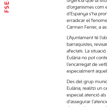
urgència que la situ
d’organismes com el
d’Espanya s’ha pron
erradicar el fenome
Carmen Ferrer, a as
L’Ajuntament té l’o
barraquistes, revisa
afectats. La situaci
Eulària no pot conti
l’encarregat de vetll
especialment aquells
Des del grup munic
Eulària, realitzi u
especial atenció als
d’assegurar l’atenció