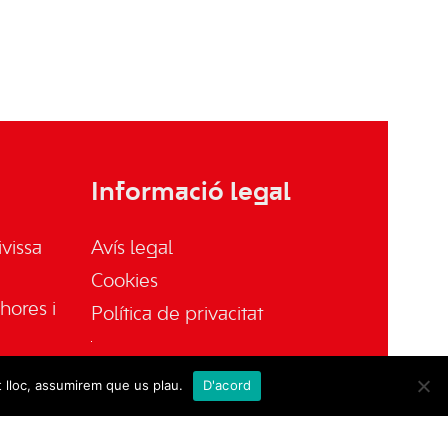
Informació legal
vissa
Avís legal
Cookies
hores i
Política de privacitat
t lloc, assumirem que us plau.
D'acord
sa.es