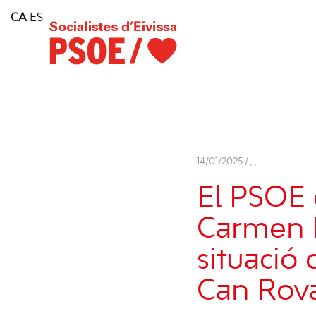
Home
CA
ES
Consell Insular d'Eivissa
Services
Contact
14/01/2025 /
,
,
El PSOE 
Carmen F
situació
Can Rov