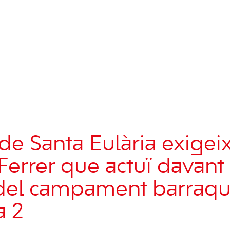
de Santa Eulària exigeix
errer que actuï davant 
 del campament barraqu
a 2