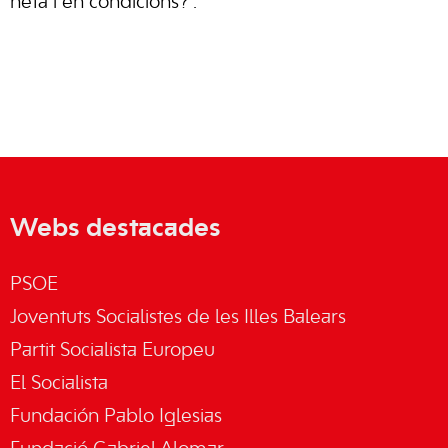
neta i en condicions?”.
Webs destacades
PSOE
Joventuts Socialistes de les Illes Balears
Partit Socialista Europeu
El Socialista
Fundación Pablo Iglesias