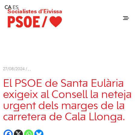
Home
CA
ES
Consell Insular d'Eivissa
Services
Contact
27/08/2024 /
,
,
El PSOE de Santa
Eulària
exigeix al
Consell
la neteja
urgent dels marges de la
carretera de Cala Llonga.