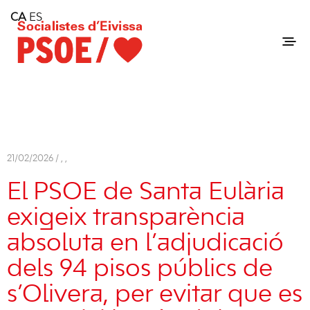
Home
CA
ES
Consell Insular d'Eivissa
Services
Contact
21/02/2026 /
,
,
El PSOE de Santa Eulària
exigeix transparència
absoluta en l’adjudicació
dels 94 pisos públics de
s’Olivera, per evitar que es