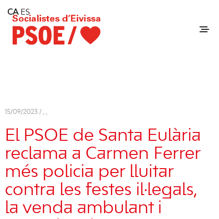
Home
CA
ES
Consell Insular d'Eivissa
Services
Contact
15/09/2023 /
,
,
El PSOE de Santa Eulària
reclama a Carmen Ferrer
més policia per lluitar
contra les festes il·legals,
la venda ambulant i