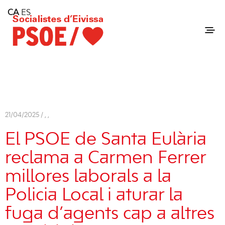
Home
CA
ES
Consell Insular d'Eivissa
Services
Contact
21/04/2025 /
,
,
El PSOE de Santa Eulària
reclama a Carmen Ferrer
millores laborals a la
Policia Local i aturar la
fuga d’agents cap a altres