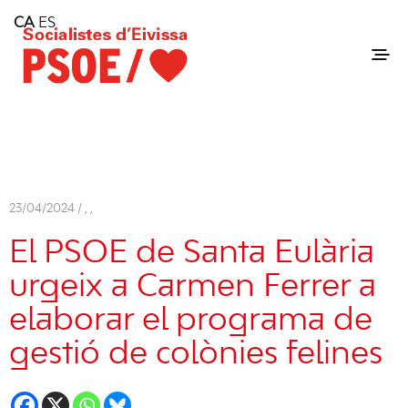
Home
CA
ES
Consell Insular d'Eivissa
Services
Contact
23/04/2024 /
,
,
El PSOE de
Santa Eulària
urgeix a Carmen Ferrer a
elaborar el programa de
gestió de colònies felines