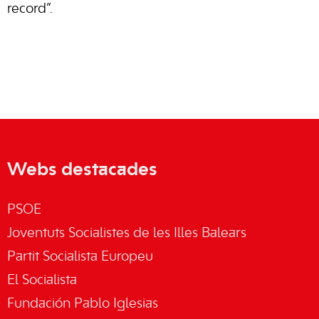
record”.
Webs destacades
PSOE
Joventuts Socialistes de les Illes Balears
Partit Socialista Europeu
El Socialista
Fundación Pablo Iglesias