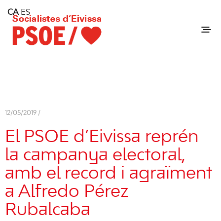
Home
CA
ES
Consell Insular d'Eivissa
Services
Contact
12/05/2019 /
El PSOE d’Eivissa reprén
la campanya electoral,
amb el record i agraïment
a Alfredo Pérez
Rubalcaba