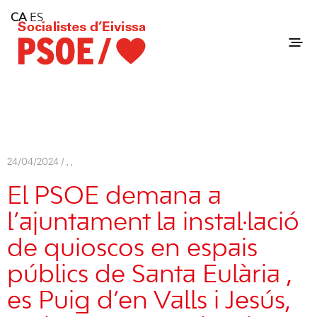
Home
CA
ES
Consell Insular d'Eivissa
Services
Contact
24/04/2024 /
,
,
El PSOE demana a
l’ajuntament la instal·lació
de quioscos en espais
públics de
Santa Eulària
,
es Puig d’en Valls i Jesús,