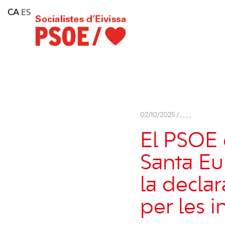
Home
CA
ES
Consell Insular d'Eivissa
Services
Contact
02/10/2025 /
,
,
,
,
El PSOE 
Santa Eu
la decla
per les 