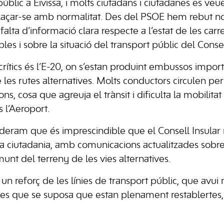
t públic a Eivissa, i molts ciutadans i ciutadanes es v
splaçar-se amb normalitat. Des del PSOE hem rebut 
falta d’informació clara respecte a l’estat de les carre
bles i sobre la situació del transport públic del Consel
rítics és l’E-20, on s’estan produint embussos import
es rutes alternatives. Molts conductors circulen per
ons, cosa que agreuja el trànsit i dificulta la mobilita
 l’Aeroport.
eram que és imprescindible que el Consell Insular re
la ciutadania, amb comunicacions actualitzades sobre 
amunt del terreny de les vies alternatives.
un reforç de les línies de transport públic, que avui
ínies que se suposa que estan plenament restablertes,