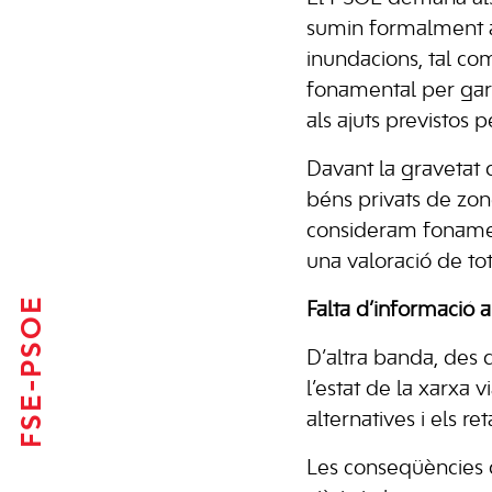
sumin formalment a
inundacions, tal com
fonamental per gara
als ajuts previstos
Davant la gravetat 
béns privats de zone
consideram fonamenta
una valoració de to
FSE-PSOE
Falta d’informació a
D’altra banda, des 
l’estat de la xarxa v
alternatives i els r
Les conseqüències d