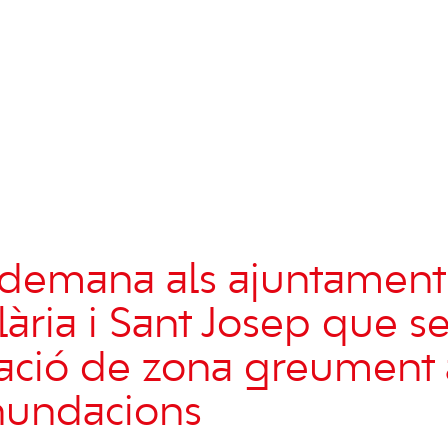
demana als ajuntament
lària i Sant Josep que s
ració de zona greument
inundacions