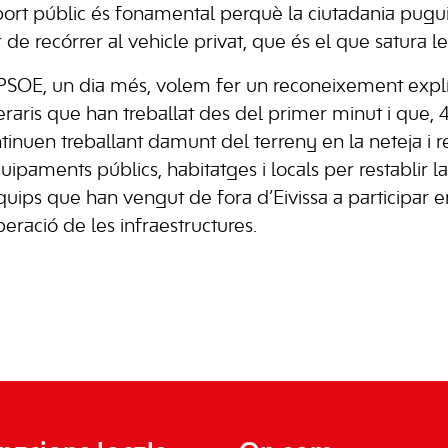
port públic és fonamental perquè la ciutadania pug
 de recórrer al vehicle privat, que és el que satura le
PSOE, un dia més, volem fer un reconeixement explíci
raris que han treballat des del primer minut i que,
ntinuen treballant damunt del terreny en la neteja i 
quipaments públics, habitatges i locals per restablir la
quips que han vengut de fora d’Eivissa a participar e
peració de les infraestructures.