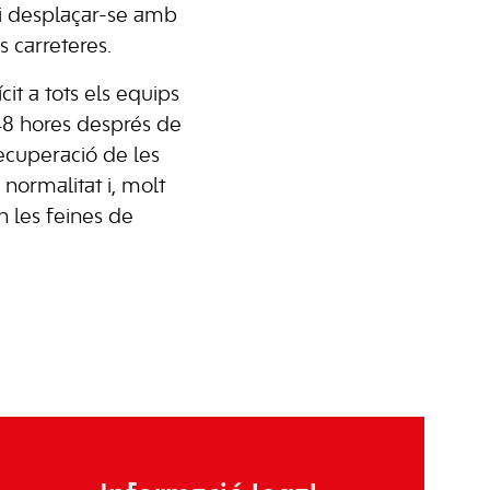
ui desplaçar-se amb
s carreteres.
t a tots els equips
 48 hores després de
recuperació de les
 normalitat i, molt
n les feines de