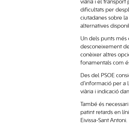
viària i el transpor
dificultats per de
ciutadanes sobre la 
alternatives disponi
Un dels punts més c
desconeixement de l
conèixer altres opci
fonamentals com és
Des del PSOE consid
d’informació per a 
viària i indicació d
També és necessari 
patint retards en l
Eivissa-Sant Antoni.