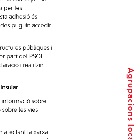
 per les
esta adhesió és
ades puguin accedir
ructures públiques i
per part del PSOE
ració i realitzin
Agrupacions locals
 Insular
a informació sobre
ó sobre les vies
 afectant la xarxa