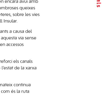
euen encara avui amb
nombroses queixes
teres, sobre les vies
l Insular.
ants a causa del
 aquesta via sense
t en accessos
forci els canals
l’estat de la xarxa
 mateix continua
 com és la ruta