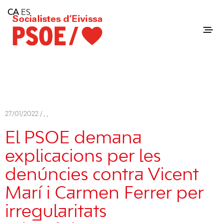
Home
CA
ES
Consell Insular d'Eivissa
Services
Contact
27/01/2022 /
,
,
El PSOE demana
explicacions per les
denúncies contra Vicent
Marí i Carmen Ferrer per
irregularitats