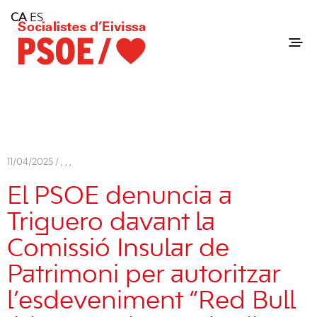
Home
CA
ES
Consell Insular d'Eivissa
Services
Contact
11/04/2025 /
,
,
,
El PSOE denuncia a
Triguero davant la
Comissió Insular de
Patrimoni per autoritzar
l’esdeveniment “Red Bull