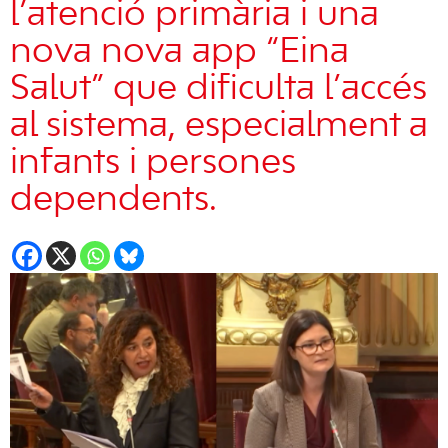
l’atenció primària i una
nova nova app “Eina
Salut” que dificulta l’accés
al sistema, especialment a
infants i persones
dependents.