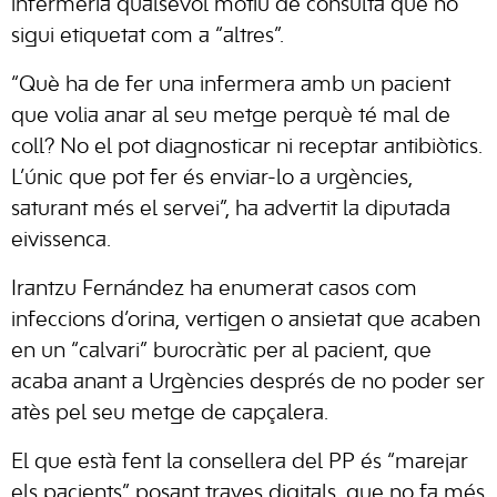
infermeria qualsevol motiu de consulta que no
sigui etiquetat com a “altres”.
“Què ha de fer una infermera amb un pacient
que volia anar al seu metge perquè té mal de
coll? No el pot diagnosticar ni receptar antibiòtics.
L’únic que pot fer és enviar-lo a urgències,
saturant més el servei”, ha advertit la diputada
eivissenca.
Irantzu Fernández ha enumerat casos com
infeccions d’orina, vertigen o ansietat que acaben
en un “calvari” burocràtic per al pacient, que
acaba anant a Urgències després de no poder ser
atès pel seu metge de capçalera.
El que està fent la consellera del PP és “marejar
els pacients” posant traves digitals, que no fa més