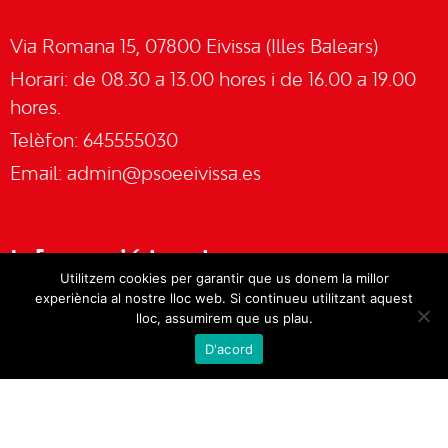
Via Romana 15, 07800 Eivissa (Illes Balears)
Horari: de 08.30 a 13.00 hores i de 16.00 a 19.00
hores.
Telèfon: 645555030
Email:
admin@psoeeivissa.es
Informació legal
Utilitzem cookies per garantir que us donem la millor
experiència al nostre lloc web. Si continueu utilitzant aquest
Avís legal
lloc, assumirem que us plau.
D'acord
Cookies
Política de privacitat