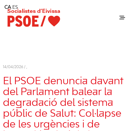
Home
CA
ES
Consell Insular d'Eivissa
Services
Contact
14/04/2026 /
,
El PSOE denuncia davant
del Parlament balear la
degradació del sistema
públic de Salut: Col·lapse
de les urgències i de