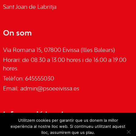
Sant Joan de Labritja
On som
Via Romana 15, 07800 Eivissa (Illes Balears)
Horari: de 08.30 a 13.00 hores i de 16.00 a 19.00
hores.
Telèfon: 645555030
Email:
admin@psoeeivissa.es
Informació legal
Utilitzem cookies per garantir que us donem la millor
experiència al nostre lloc web. Si continueu utilitzant aquest
Avís legal
lloc, assumirem que us plau.