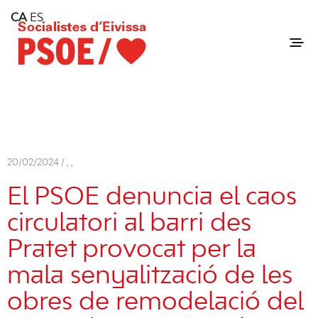
Home
CA
ES
Consell Insular d'Eivissa
Services
Contact
20/02/2024 /
,
,
El PSOE denuncia el caos
circulatori al barri des
Pratet provocat per la
mala senyalització de les
obres de remodelació del