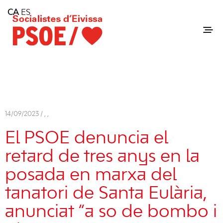
Home
CA
ES
Consell Insular d'Eivissa
Services
Contact
14/09/2023 /
,
,
El PSOE denuncia el
retard de tres anys en la
posada en marxa del
tanatori de Santa Eulària,
anunciat “a so de bombo i