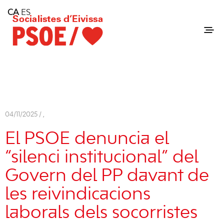
Home
CA
ES
Consell Insular d'Eivissa
Services
Contact
04/11/2025 /
,
El PSOE denuncia el
“silenci institucional” del
Govern del PP davant de
les reivindicacions
laborals dels socorristes