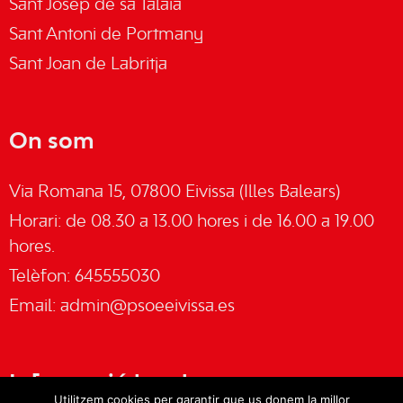
Sant Josep de sa Talaia
Sant Antoni de Portmany
Sant Joan de Labritja
On som
Via Romana 15, 07800 Eivissa (Illes Balears)
Horari: de 08.30 a 13.00 hores i de 16.00 a 19.00
hores.
Telèfon: 645555030
Email:
admin@psoeeivissa.es
Informació legal
Utilitzem cookies per garantir que us donem la millor