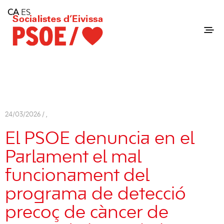
Home
CA
ES
Consell Insular d'Eivissa
Services
Contact
24/03/2026 /
,
El PSOE denuncia en el
Parlament el mal
funcionament del
programa de detecció
precoç de càncer de