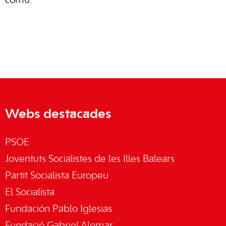
comú.
Webs destacades
PSOE
Joventuts Socialistes de les Illes Balears
Partit Socialista Europeu
El Socialista
Fundación Pablo Iglesias