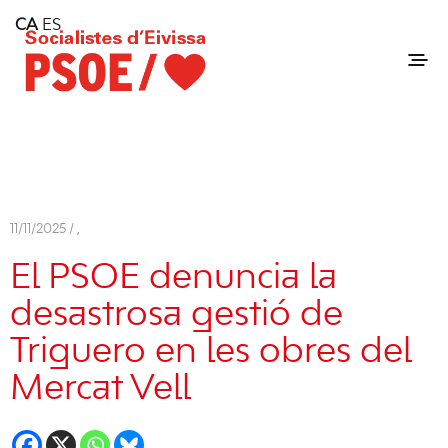
Home
CA
ES
Consell Insular d'Eivissa
Services
Contact
11/11/2025 /
,
El PSOE denuncia la
desastrosa gestió de
Triguero en les obres del
Mercat Vell