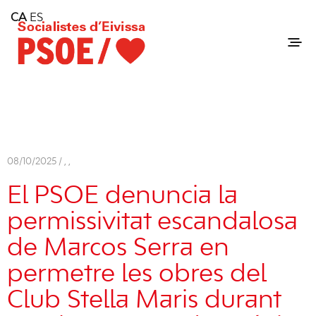
Home
CA
ES
Consell Insular d'Eivissa
Services
Contact
08/10/2025 /
,
,
El PSOE denuncia la
permissivitat escandalosa
de Marcos Serra en
permetre les obres del
Club Stella Maris durant