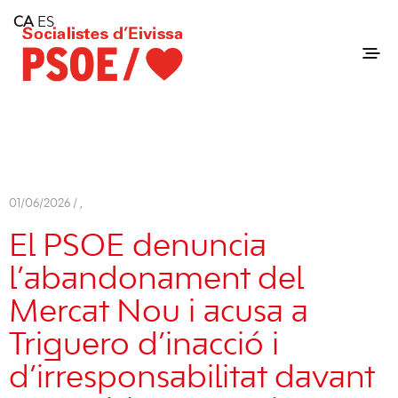
Home
CA
ES
Consell Insular d'Eivissa
Services
Contact
01/06/2026 /
,
El PSOE denuncia
l’abandonament del
Mercat Nou i acusa a
Triguero d’inacció i
d’irresponsabilitat davant