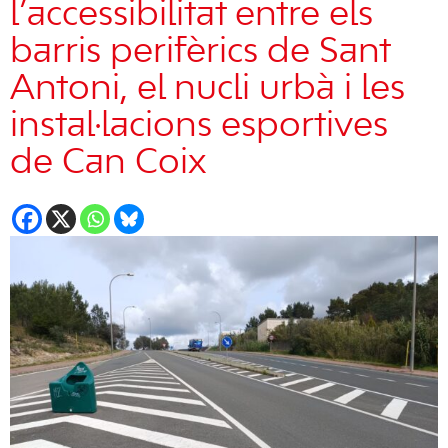
l’accessibilitat entre els
barris perifèrics de Sant
Antoni, el nucli urbà i les
instal·lacions esportives
de Can Coix