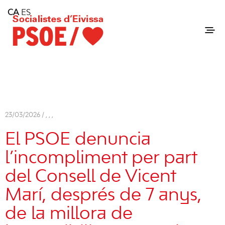
Home
CA
ES
Consell Insular d'Eivissa
Services
Contact
23/03/2026 /
,
,
,
El PSOE denuncia
l’incompliment per part
del Consell de Vicent
Marí, després de 7 anys,
de la millora de