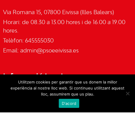
Via Romana 15, 07800 Eivissa (Illes Balears)
Horari: de 08.30 a 13.00 hores i de 16.00 a 19.00
hores.
Telèfon: 645555030
Email:
admin@psoeeivissa.es
Informació legal
Utilitzem cookies per garantir que us donem la millor
experiència al nostre lloc web. Si continueu utilitzant aquest
Avís legal
lloc, assumirem que us plau.
D'acord
Cookies
Política de privacitat