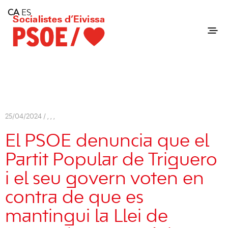
Home
CA
ES
Consell Insular d'Eivissa
Services
Contact
25/04/2024 /
,
,
,
El PSOE denuncia que el
Partit Popular de Triguero
i el seu govern voten en
contra de que es
mantingui la Llei de