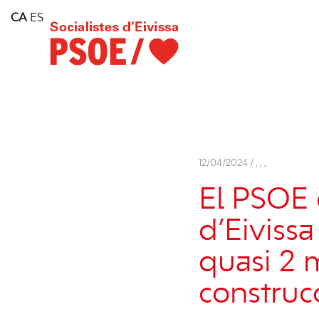
Home
CA
ES
Consell Insular d'Eivissa
Services
Contact
12/04/2024 /
,
,
,
El PSOE 
d’Eivissa
quasi 2 
construc