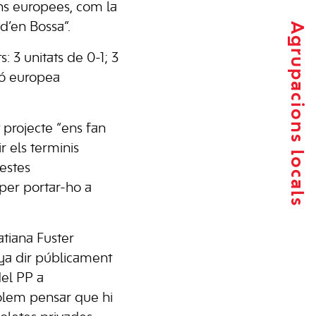
ons europees, com la
 d’en Bossa”.
Agrupacions locals
: 3 unitats de 0-1; 3
ció europea
 projecte “ens fan
r els terminis
uestes
 per portar-ho a
atiana Fuster
nya dir públicament
del PP a
volem pensar que hi