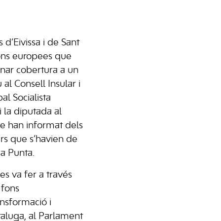
d’Eivissa i de Sant
ions europees que
onar cobertura a un
al Consell Insular i
al Socialista
i la diputada al
ue han informat dels
ars que s’havien de
sa Punta.
es va fer a través
 fons
nsformació i
italuga, al Parlament