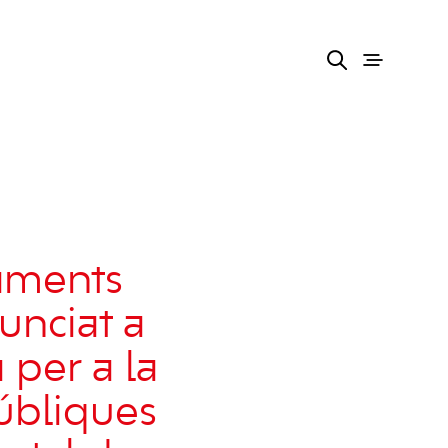
aments
unciat a
 per a la
úbliques