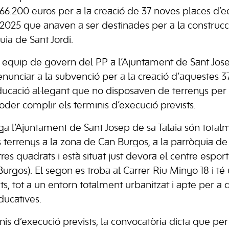
6.200 euros per a la creació de 37 noves places d’ed
a 2025 que anaven a ser destinades per a la construc
uia de Sant Jordi.
al equip de govern del PP a l’Ajuntament de Sant Jose
enunciar a la subvenció per a la creació d’aquestes 
ducació al·legant que no disposaven de terrenys per 
poder complir els terminis d’execució prevists.
ga l’Ajuntament de Sant Josep de sa Talaia són totalm
errenys a la zona de Can Burgos, a la parròquia de S
res quadrats i està situat just devora el centre espo
Burgos). El segon es troba al Carrer Riu Minyo 18 i t
s, tot a un entorn totalment urbanitzat i apte per a 
ducatives.
inis d’execució prevists, la convocatòria dicta que p