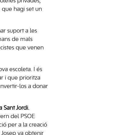
coletes privades,
, que hagi set un
r suport a les
 mans de mals
cistes que venen
va escoleta. I és
r i que prioritza
invertir-los a donar
 Sant Jordi.
overn del PSOE
ió per a la creació
 Josep va obtenir