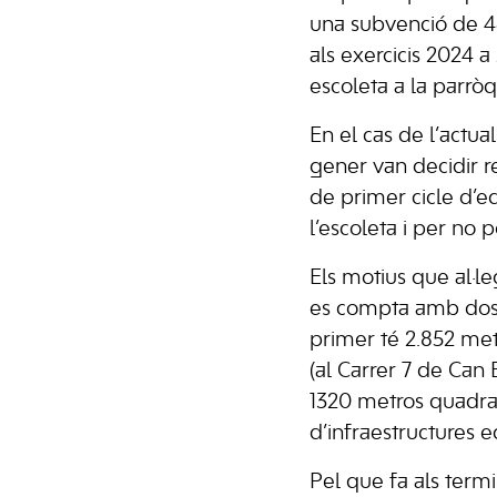
una subvenció de 46
als exercicis 2024 
escoleta a la parròq
En el cas de l’actu
gener van decidir r
de primer cicle d’e
l’escoleta i per no 
Els motius que al·le
es compta amb dos t
primer té 2.852 met
(al Carrer 7 de Can 
1320 metros quadrat
d’infraestructures e
Pel que fa als term