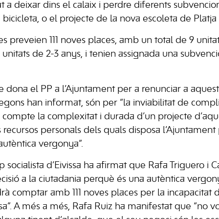
at a deixar dins el calaix i perdre diferents subvenci
 bicicleta, o el projecte de la nova escoleta de Platja
es preveien 111 noves places, amb un total de 9 unitats
 3 unitats de 2-3 anys, i tenien assignada una subven
e dona el PP a l’Ajuntament per a renunciar a aquest
gons han informat, són per “la inviabilitat de compli
en compte la complexitat i durada d’un projecte d’aq
ls recursos personals dels quals disposa l’Ajuntament
autèntica vergonya”.
 socialista d’Eivissa ha afirmat que Rafa Triguero i C
cisió a la ciutadania perquè és una autèntica vergo
drà comptar amb 111 noves places per la incapacitat 
ssa”. A més a més, Rafa Ruiz ha manifestat que “no 