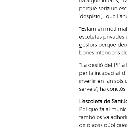
ha algun interès, d’
perquè seria un esc
‘despiste’, i que l’a
“Estam en molt mal
escoletes privades 
gestors perquè dei
bones intencions de 
“La gestió del PP a 
per la incapacitat d
invertir en tan sols
serveis”, ha conclòs
L’escoleta de Sant J
Pel que fa al munic
també es va adherir
de places públiques