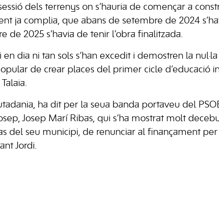
sessió dels terrenys on s’hauria de començar a constru
ent ja complia, que abans de setembre de 2024 s’hav
e de 2025 s’havia de tenir l’obra finalitzada.
en dia ni tan sols s’han excedit i demostren la nul·la 
Popular de crear places del primer cicle d’educació in
Talaia.
utadania, ha dit per la seua banda portaveu del PSOE 
osep, Josep Marí Ribas, qui s’ha mostrat molt deceb
cas del seu municipi, de renunciar al finançament per
ant Jordi.