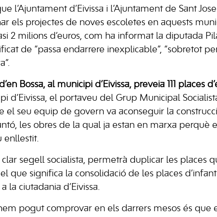
ue l’Ajuntament d’Eivissa i l’Ajuntament de Sant Jos
ar els projectes de noves escoletes en aquests munic
asi 2 milions d’euros, com ha informat la diputada Pi
ficat de “passa endarrere inexplicable”, “sobretot pe
a”.
d’en Bossa, al municipi d’Eivissa, preveia 111 places d’
pi d’Eivissa, el portaveu del Grup Municipal Socialista
ue el seu equip de govern va aconseguir la construcc
ntó, les obres de la qual ja estan en marxa perquè es
enllestit.
clar segell socialista, permetrà duplicar les places 
 el que significa la consolidació de les places d’infant
a la ciutadania d’Eivissa.
e hem pogut comprovar en els darrers mesos és que e