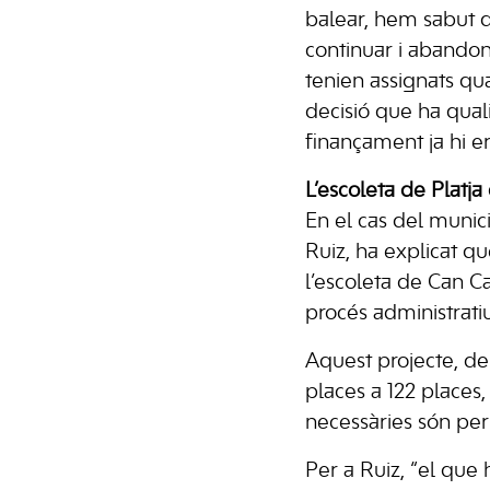
balear, hem sabut q
continuar i abandon
tenien assignats qu
decisió que ha quali
finançament ja hi er
L’escoleta de Platja 
En el cas del munici
Ruiz, ha explicat q
l’escoleta de Can Ca
procés administratiu 
Aquest projecte, de 
places a 122 places,
necessàries són per 
Per a Ruiz, “el qu