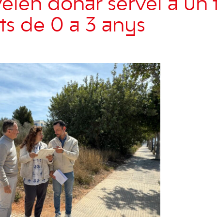
eien donar servei a un 
ts de 0 a 3 anys