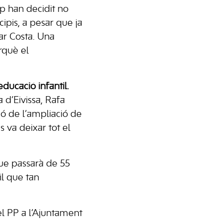
ep han decidit no
ipis, a pesar que ja
lar Costa. Una
rquè el
educació infantil.
 d’Eivissa, Rafa
ió de l’ampliació de
 va deixar tot el
que passarà de 55
il que tan
l PP a l’Ajuntament