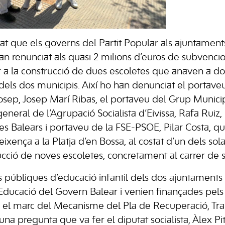
t que els governs del Partit Popular als ajuntaments 
han renunciat als quasi 2 milions d’euros de subvenc
r a la construcció de dues escoletes que anaven a d
 dels dos municipis. Així ho han denunciat el portaveu 
osep, Josep Marí Ribas, el portaveu del Grup Municip
 general de l’Agrupació Socialista d’Eivissa, Rafa Ruiz, 
les Balears i portaveu de la FSE-PSOE, Pilar Costa, q
xença a la Platja d’en Bossa, al costat d’un dels sol
rucció de noves escoletes, concretament al carrer de 
s públiques d’educació infantil dels dos ajuntaments 
’Educació del Govern Balear i venien finançades pels
 el marc del Mecanisme del Pla de Recuperació, Tra
’una pregunta que va fer el diputat socialista, Àlex P