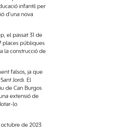
ucació infantil per
ció d’una nova
p, el passat 31 de
37 places públiques
a la construcció de
ent falsos, ja que
ant Jordi. El
rtiu de Can Burgos
é una extensió de
dotar-lo
er octubre de 2023