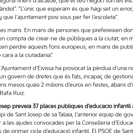
alguna tinent d’alcalde, que el seu negoci són les es
àndol”. “L’únic que esperam és que hagi set un error
ny que l’ajuntament posi sous per fer l’escoleta”.
es mans. En mans de persones que prefereixen dona
en compta de crear-ne de públiques a la ciutat; en
xen perdre aquests fons europeus; en mans de publi
cara a la ciutadania”.
l’Ajuntament d’Eivissa ha provocat la pèrdua d’una no
’un govern de dretes que és fals, incapaç de gestiona
 uns mesos quasi 2 milions d’euros en festes, abans d’
 Rafa Ruiz.
osep preveia 37 places públiques d’educació infantil a
ipi de Sant Josep de sa Talaia, l’anterior equip de g
 a les ajudes convocades per la Conselleria d’Educac
 de primer cicle d’educació infantil. El PSOE de Sant