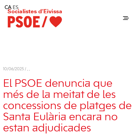
Home
CA
ES
Consell Insular d'Eivissa
Services
Contact
10/06/2025 /
,
,
El PSOE denuncia que
més de la meitat de les
concessions de platges de
Santa Eulària encara no
estan adjudicades