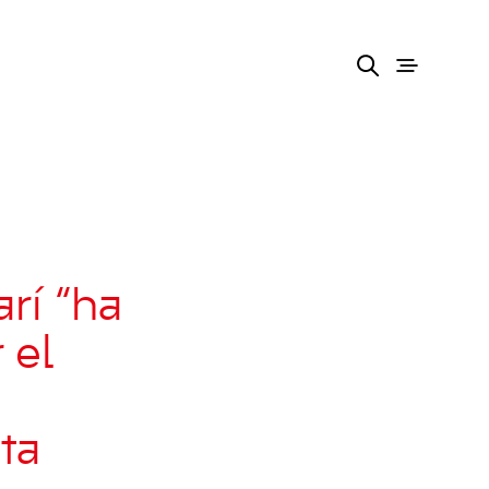
rí “ha
 el
ta