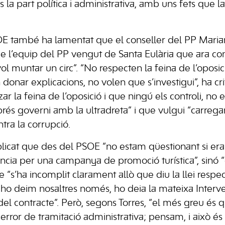
 és la part política i administrativa, amb uns fets que l
OE també ha lamentat que el conseller del PP Maria
l’equip del PP vengut de Santa Eulària que ara cont
l muntar un circ”. “No respecten la feina de l’oposic
n donar explicacions, no volen que s’investigui”, ha cri
zar la feina de l’oposició i que ningú els controli, no 
és governi amb la ultradreta” i que vulgui “carregar
ntra la corrupció.
plicat que des del PSOE “no estam qüestionant si era
cia per una campanya de promoció turística”, sinó “
 “s’ha incomplit clarament allò que diu la llei respec
ho deim nosaltres només, ho deia la mateixa Interv
at del contracte”. Però, segons Torres, “el més greu é
error de tramitació administrativa; pensam, i això és