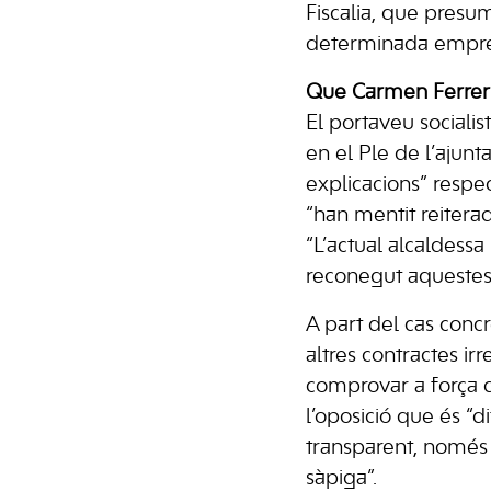
Fiscalia, que presu
determinada empresa
Que Carmen Ferrer d
El portaveu socialist
en el Ple de l’ajun
explicacions” respec
“han mentit reitera
“L’actual alcaldess
reconegut aquestes i
A part del cas conc
altres contractes i
comprovar a força d
l’oposició que és “d
transparent, només
sàpiga”.