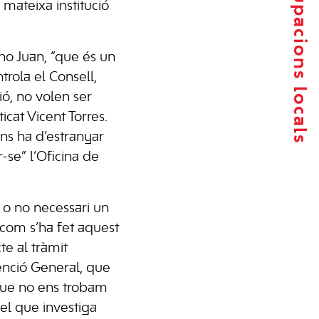
Agrupacions locals
a mateixa institució
no Juan, “que és un
rola el Consell,
ió, no volen ser
ticat Vicent Torres.
ens ha d’estranyar
-se” l’Oficina de
 o no necessari un
com s’ha fet aquest
te al tràmit
enció General, que
s que no ens trobam
 el que investiga