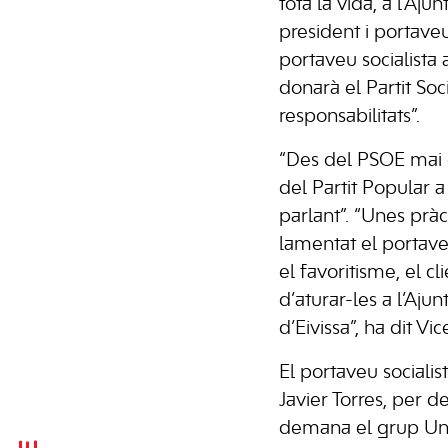
tota la vida, a l’Aj
president i portave
portaveu socialista 
donarà el Partit Soc
responsabilitats”.
“Des del PSOE mai e
del Partit Popular 
parlant”. “Unes prà
lamentat el portave
el favoritisme, el 
d’aturar-les a l’Ajun
d’Eivissa”, ha dit Vic
El portaveu sociali
Javier Torres, per 
demana el grup Uni