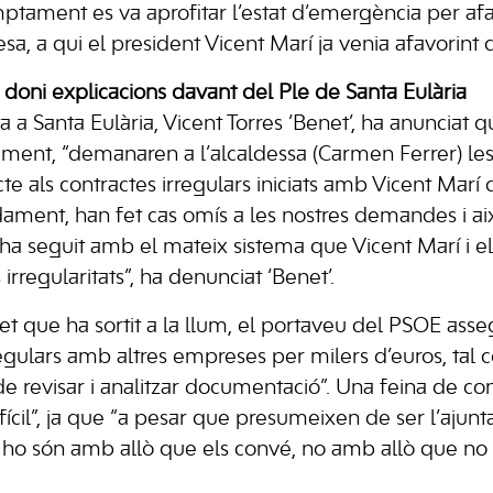
mptament es va aprofitar l’estat d’emergència per af
, a qui el president Vicent Marí ja venia afavorint q
oni explicacions davant del Ple de Santa Eulària
a a Santa Eulària, Vicent Torres ‘Benet’, ha anunciat qu
tament, “demanaren a l’alcaldessa (Carmen Ferrer) le
te als contractes irregulars iniciats amb Vicent Marí 
dament, han fet cas omís a les nostres demandes i ai
a ha seguit amb el mateix sistema que Vicent Marí i e
rregularitats”, ha denunciat ‘Benet’.
ret que ha sortit a la llum, el portaveu del PSOE ass
rregulars amb altres empreses per milers d’euros, ta
e revisar i analitzar documentació”. Una feina de con
ifícil”, ja que “a pesar que presumeixen de ser l’aju
 ho són amb allò que els convé, no amb allò que no