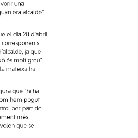
avorir una
uan era alcalde”.
e el dia 28 d’abril,
s corresponents
d’alcalde, ja que
xò és molt greu”.
lla mateixa ha
egura que “hi ha
l com hem pogut
trol per part de
ntament més
 volen que se