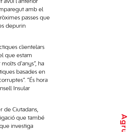
 avui l’anterior
 comparegut amb el
s pròximes passes que
“es depurin
tiques clientelars
del que estam
 molts d’anys”, ha
àctiques basades en
corruptes”. “És hora
nsell Insular
r de Ciutadans,
stigació que també
que investiga