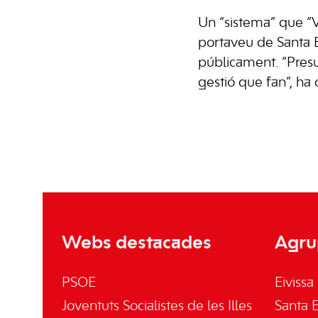
Un “sistema” que “V
portaveu de Santa 
públicament. “Pres
gestió que fan”, ha 
Webs destacades
Agru
PSOE
Eivissa
Joventuts Socialistes de les Illes
Santa E