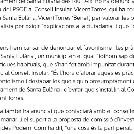
untament de Santa Eulària des Riu”. Així ho ha denunciat
u del PSOE al Consell Insular, Vicent Torres, qui ha
a Santa Eulària, Vicent Torres ‘Benet’, per valorar le
ialista per exigir “explicacions a la ciutadania” i que 
ns hem cansat de denunciar el favoritisme i les pràc
a Santa Eulària”, un municipi en el qual “tothom sap 
ctiques habituals, que s’han fet amb impunitat durant
u al Consell Insular. “És l’hora d’aturar aquestes pr
clientelisme i destapar les que siguin presumptament 
tament de Santa Eulària i d’evitar que s’instal·lin al Co
ent Torres.
sta també ha anunciat que contactarà amb el conselle
demanar-li el suport a la proposta de comissió d’inve
des Podem. Com ha dit, “una cosa és la part penal, 