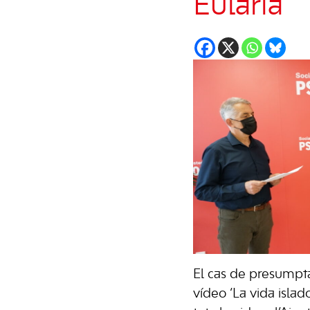
Eulària”
El cas de presumpta
vídeo ‘La vida islad