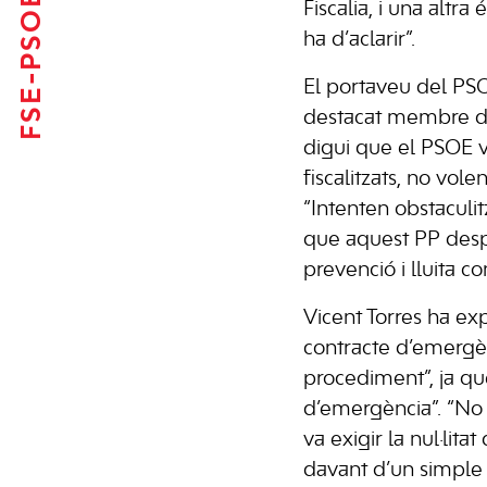
FSE-PSOE
Fiscalia, i una altra
ha d’aclarir”.
El portaveu del PS
destacat membre de 
digui que el PSOE vo
fiscalitzats, no vole
“Intenten obstaculit
que aquest PP despr
prevenció i lluita co
Vicent Torres ha ex
contracte d’emergèn
procediment”, ja que
d’emergència”. “No 
va exigir la nul·lit
davant d’un simple 