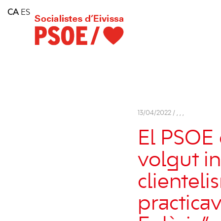
Home
CA
ES
Consell Insular d'Eivissa
Services
Contact
13/04/2022 /
,
,
,
El PSOE 
volgut in
clienteli
practica