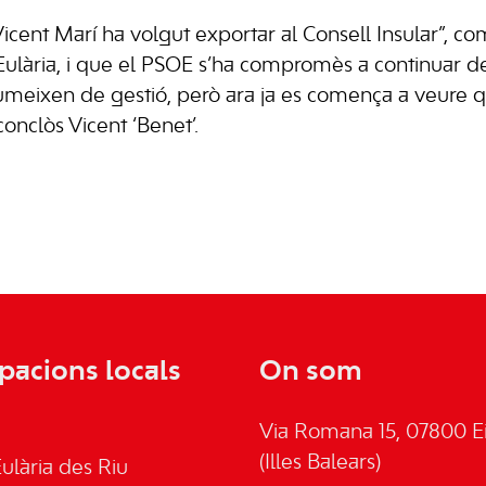
icent Marí ha volgut exportar al Consell Insular”, c
Eulària, i que el PSOE s’ha compromès a continuar d
umeixen de gestió, però ara ja es comença a veure q
conclòs Vicent ‘Benet’.
pacions locals
On som
Via Romana 15, 07800 Ei
(Illes Balears)
ulària des Riu